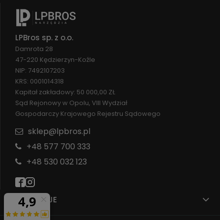
LPBros sp. z o.o.
Damrota 28
47-220 Kędzierzyn-Koźle
NIP: 7492107203
KRS: 0001014318
Kapitał zakładowy: 50 000,00 ZŁ
Sąd Rejonowy w Opolu, VIII Wydział
Gospodarczy Krajowego Rejestru Sądowego
sklep@lpbros.pl
+48 577 700 333
+48 530 032 123
INFORMACJE