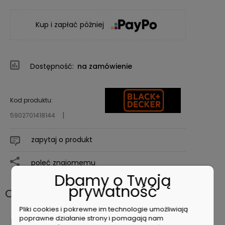
Kup i zapłać później
Dostępność:
na zamówienie
Kod produktu:
5902701418144
zapytaj o produkt
poleć znajomemu
Dbamy o Twoją
prywatność
Opis
Pliki cookies i pokrewne im technologie umożliwiają
poprawne działanie strony i pomagają nam
BLACK DECKER BL2018