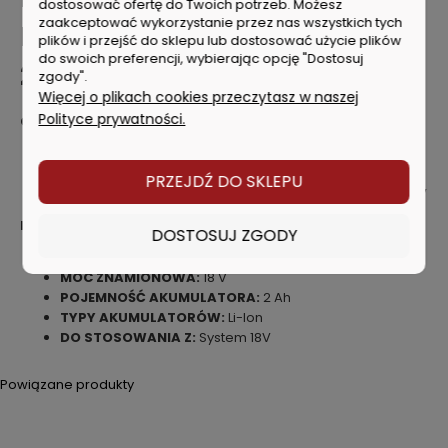
dostosować ofertę do Twoich potrzeb. Możesz
zaakceptować wykorzystanie przez nas wszystkich tych
BATERIA AKUMULATOR 18V
plików i przejść do sklepu lub dostosować użycie plików
do swoich preferencji, wybierając opcję "Dostosuj
2.0AH
zgody".
Więcej o plikach cookies przeczytasz w naszej
Polityce prywatności.
Cechy produktu:
Akumulator Li-Ion 18V 2.0Ah
Kompatybilny ze wszystkimi elektronarzędziami oraz
PRZEJDŹ DO SKLEPU
narzędziami ogrodowymi Black & Decker o napięciu 18 V
Dane techniczne:
DOSTOSUJ ZGODY
TYP PRODUKTU:
Akumulator
MOC ZNAMIONOWA:
18 V
POJEMNOŚĆ AKUMULATORA:
2 Ah
TYPY AKUMULATORÓW:
Li-Ion
DO STOSOWANIA Z:
System 18V
Powiązane produkty