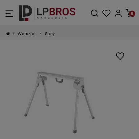
»
Warsztat
»
Stoły