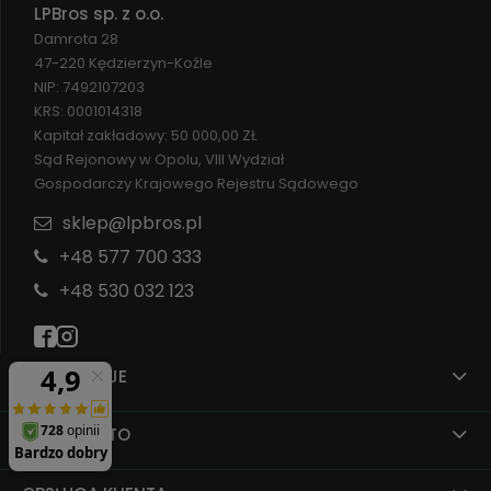
LPBros sp. z o.o.
Damrota 28
47-220 Kędzierzyn-Koźle
NIP: 7492107203
KRS: 0001014318
Kapitał zakładowy: 50 000,00 ZŁ
Sąd Rejonowy w Opolu, VIII Wydział
Gospodarczy Krajowego Rejestru Sądowego
sklep@lpbros.pl
+48 577 700 333
+48 530 032 123
INFORMACJE
MOJE KONTO