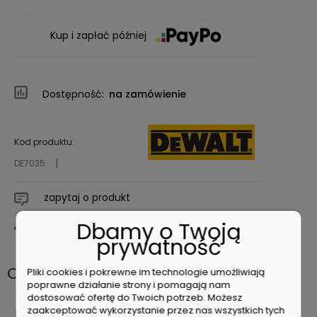
Kup i zapłać później
Dostępność:
na zamówienie
Kod produktu:
DE7035
zapytaj o produkt
Dbamy o Twoją
poleć znajomemu
prywatność
Opis
Pliki cookies i pokrewne im technologie umożliwiają
poprawne działanie strony i pomagają nam
dostosować ofertę do Twoich potrzeb. Możesz
DEWALT DE7035 STANOWISKO
zaakceptować wykorzystanie przez nas wszystkich tych