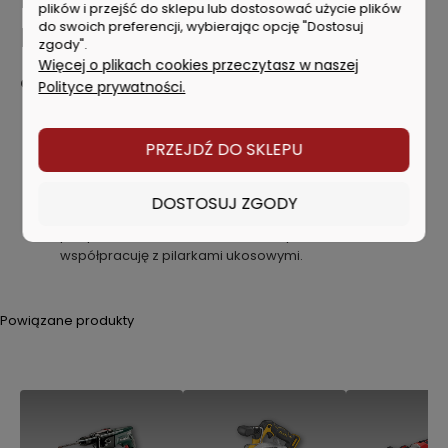
plików i przejść do sklepu lub dostosować użycie plików
do swoich preferencji, wybierając opcję "Dostosuj
ROBOCZE STÓŁ DO PILAREK
zgody".
Więcej o plikach cookies przeczytasz w naszej
Cechy produktu:
Polityce prywatności.
Stanowisko do pilarek ukosowych DeWalt DE7035-XJ
jest przeznaczone do różnych zastosowań
PRZEJDŹ DO SKLEPU
Prostota i komfort w składaniu i rozkładaniu stanowiska,
co daje dużą wygodę podczas transportu czy też
składowaniu
DOSTOSUJ ZGODY
Ma dwojakie zastosowanie, gdyż może być użyte jako
podpora dla materiałów obrabianych, a także
współpracuję z pilarkami ukosowymi.
Powiązane produkty