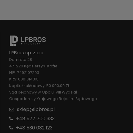
LPBros sp. z o.o.
Damrota 28
47-220 Kędzierzyn-Koźle
NIP: 7492107203
KRS: 0001014318
Kapitał zakładowy: 50 000,00 ZŁ
Sąd Rejonowy w Opolu, VIII Wydział
Gospodarczy Krajowego Rejestru Sądowego
sklep@lpbros.pl
+48 577 700 333
+48 530 032 123