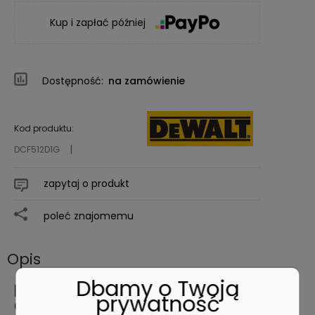
Kup i zapłać później
Dostępność:
na zamówienie
Kod produktu:
DCF512D1G
zapytaj o produkt
poleć znajomemu
Opis
Dbamy o Twoją
DeWALT DCF512D1G Klucz
prywatność
Grzechotka 18V 1/2' 95Nm