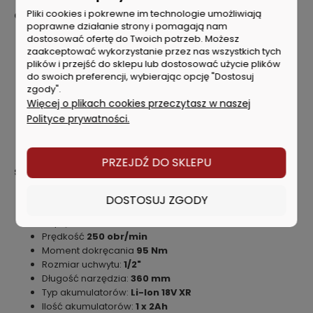
Pliki cookies i pokrewne im technologie umożliwiają
Charakterystyka produktu
poprawne działanie strony i pomagają nam
Silnik bezszczotkowy zapewnia do 95 Nm momentu
dostosować ofertę do Twoich potrzeb. Możesz
zaakceptować wykorzystanie przez nas wszystkich tych
obrotowego.
plików i przejść do sklepu lub dostosować użycie plików
Wąska konstrukcja zapewnia wygodny chwyt i dostęp w
do swoich preferencji, wybierając opcję "Dostosuj
ciasnych przestrzeniach.
zgody".
Zintegrowane oświetlenie LED poprawiające
Więcej o plikach cookies przeczytasz w naszej
widoczność.
Polityce prywatności.
Spust o zmiennej prędkości zmniejsza ryzyko
przekręcenia.
Dostarczany z ładowarką i akumulatorem 2,0Ah.
PRZEJDŹ DO SKLEPU
Specyfikacja techniczna
Silnik bezszczotkowy
DOSTOSUJ ZGODY
Zasilanie:
akumulatorowe
Napięcie zasilania:
18V
Prędkość
250 obr/min
Moment dokręcania
95 Nm
Rozmiar uchwytu:
1/2"
Długość narzędzia:
360 mm
Typ akumulatorów:
Li-Ion 18V XR
Ilość akumulatorów:
1 x 2Ah