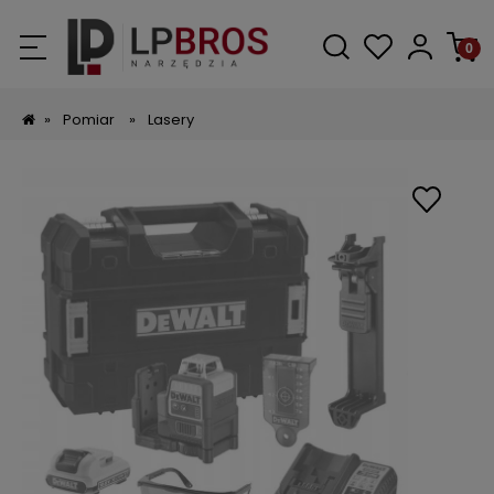
»
Pomiar
»
Lasery