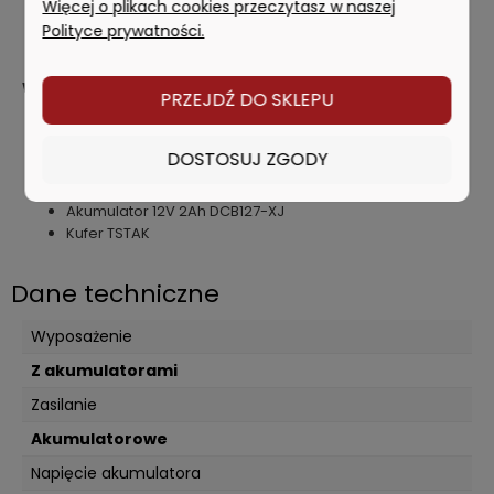
Więcej o plikach cookies przeczytasz w naszej
Długość: 317mm
Polityce prywatności.
Wysokość: 155mm
Masa z akumulatorem: 4.35kg
Wyposażenie:
PRZEJDŹ DO SKLEPU
Okulary
Tarczka celownicza
DOSTOSUJ ZGODY
Uchwyt magnetyczny
Ładowarka DCB107-QW
Akumulator 12V 2Ah DCB127-XJ
Kufer TSTAK
Dane techniczne
Wyposażenie
Z akumulatorami
Zasilanie
Akumulatorowe
Napięcie akumulatora