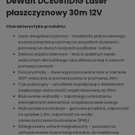
DeWalt DCE0811D1G Laser
płaszczyznowy 30m 12V
Charakterystyka produktu:
Laser dwupłaszczyznowy – możliwość jednoczesnego
wyznaczania linii poziomej na wszystkich ścianach i
pionowej na dwóch ścianach podłodze i suficie
Zielona wiązka laserowa – linia w spektrum lepiej
widocznym dla ludzkiego oka ułatwia pracę w jasnych
pomieszczeniach
Dwa pryzmaty – dwie wypoziomowane linie w zakresie
360° widoczne w pomieszczeniu w promieniu 30m
Tryb pulsacyjny – umożliwia współpracę z detektorem
zwiększając widoczność wiązki laserowej do 60m
Blokowanie wahadła – zapobiega uszkodzeniu
wewnętrznych elementów urządzenia laserowego
Wytrzymała konstrukcja – gumowa powłoka, odporność
na upadek z 2m, odporność na wodę i
zanieczyszczenia budowlane (IP65)
Zintegrowany uchwyt magnetyczny – pozwala na
zamontowanie lasera bezpośrednio do metalowej