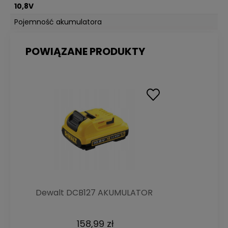
10,8V
Pojemność akumulatora
2Ah
POWIĄZANE PRODUKTY
Dewalt DCB127 AKUMULATOR
XR LI-ION 12V 2,0Ah
158,99 zł