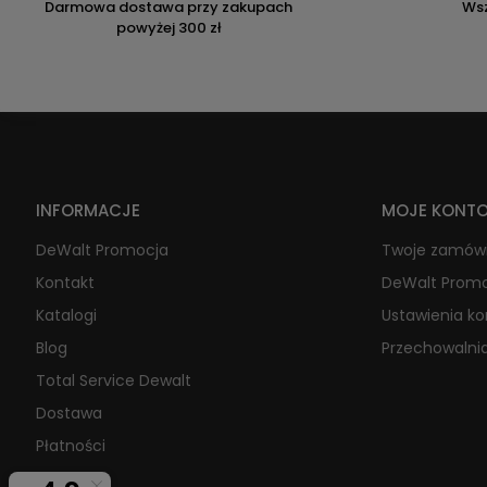
Darmowa dostawa przy zakupach
Wsz
powyżej 300 zł
INFORMACJE
MOJE KONT
DeWalt Promocja
Twoje zamów
Kontakt
DeWalt Prom
Katalogi
Ustawienia k
Blog
Przechowalni
Total Service Dewalt
Dostawa
Płatności
O firmie