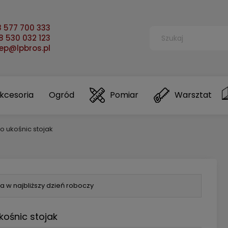
 577 700 333
 530 032 123
lep@lpbros.pl
kcesoria
Ogród
Pomiar
Warsztat
 ukośnic stojak
a w najbliższy dzień roboczy
ośnic stojak