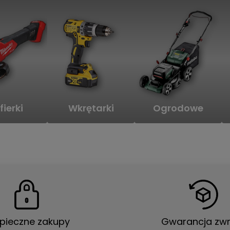
fierki
Wkrętarki
Ogrodowe
pieczne zakupy
Gwarancja zwr