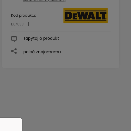
Cena nie zawiera ewentualnych
kosztów płatności
Kod produktu:
DE7033
zapytaj o produkt
poleć znajomemu