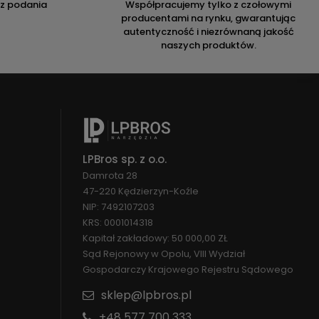
ez podania
Współpracujemy tylko z czołowymi
producentami na rynku, gwarantując
autentyczność i niezrównaną jakość
naszych produktów.
LPBros sp. z o.o.
Damrota 28
47-220 Kędzierzyn-Koźle
NIP: 7492107203
KRS: 0001014318
Kapitał zakładowy: 50 000,00 ZŁ
Sąd Rejonowy w Opolu, VIII Wydział
Gospodarczy Krajowego Rejestru Sądowego
sklep@lpbros.pl
+48 577 700 333