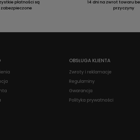
ystkie płatności są
14 dni na zwrot towaru b
zabezpieczone
przyczyny
O
OBSŁUGA KLIENTA
ienia
Zwroty i reklamacje
ocja
Regulaminy
onta
Gwarancja
a
Polityka prywatności