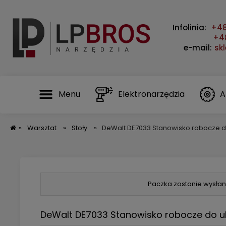
Infolinia:
+48
+48
e-mail:
sk
Menu
Elektronarzędzia
A
»
Warsztat
»
Stoły
»
DeWalt DE7033 Stanowisko robocze do
Paczka zostanie wysłan
DeWalt DE7033 Stanowisko robocze do uk