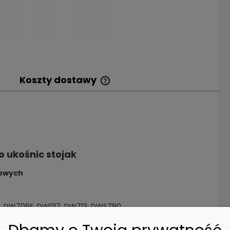
Koszty dostawy
Cena nie zawiera
ewentualnych kosztów
płatności
 ukośnic stojak
sowych
, DW706E, DW017, DW713, DWS780