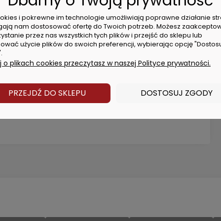
Dbamy o Twoją prywatność
cookies i pokrewne im technologie umożliwiają poprawne działanie str
ają nam dostosować ofertę do Twoich potrzeb. Możesz zaakcepto
ystanie przez nas wszystkich tych plików i przejść do sklepu lub
ować użycie plików do swoich preferencji, wybierając opcję "Dostos
ch
.
0,00 zł
 o plikach cookies przeczytasz w naszej Polityce prywatności.
8,99 zł
PRZEJDŹ DO SKLEPU
DOSTOSUJ ZGODY
0,00 zł