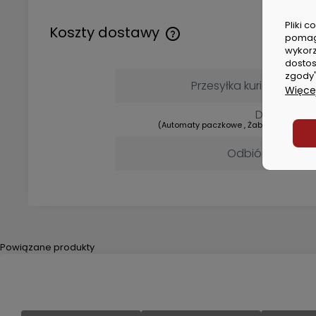
Pliki 
Koszty dostawy
pomag
wykorz
dostos
Cena nie zawiera ewentualny
zgody"
kosztów płatności
Przesyłka kurierska DPD
Więcej
DPD Pickup
(Automaty paczkowe , Żabka , Dino, Lidl)
Odbiór osobisty
Powiązane produkty