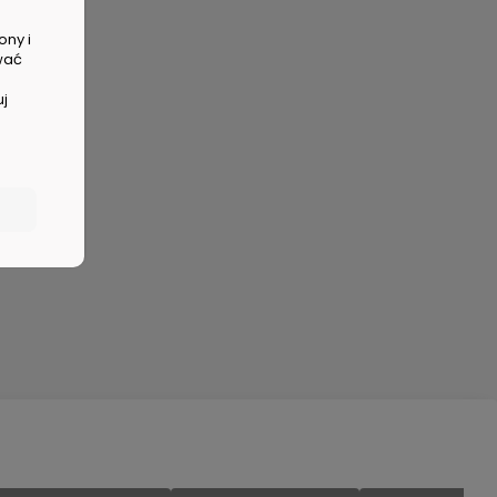
ony i
wać
uj