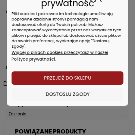
prywatność
telefonu lub przy pomocy wbudowanych klawiszy
Dane techniczne:
Pliki cookies i pokrewne im technologie umożliwiają
poprawne działanie strony i pomagają nam
Typ zasilania: akumulatorowy
dostosować ofertę do Twoich potrzeb. Możesz
Napięcie akumulatora: 10.8, 12, 14.4 i 18V
zaakceptować wykorzystanie przez nas wszystkich tych
Typ ogniw: litowo-jonowe
plików i przejść do sklepu lub dostosować użycie plików
Szerokość: 140mm
do swoich preferencji, wybierając opcję "Dostosuj
Wysokość: 183mm
zgody".
Długość: 255mm
Więcej o plikach cookies przeczytasz w naszej
Masa: 1.8kg
Polityce prywatności.
Model bez akumulatora i ładowarki
PRZEJDŹ DO SKLEPU
Dane techniczne
DOSTOSUJ ZGODY
Wyposażenie
Body (bez akumulatorów)
Zasilanie
Akumulatorowe
POWIĄZANE PRODUKTY