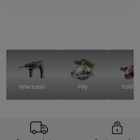
Wiertarki
Piły
Szlifie