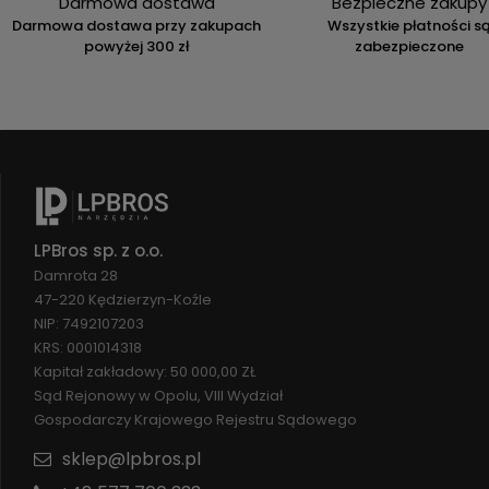
Darmowa dostawa
Bezpieczne zakupy
Darmowa dostawa przy zakupach
Wszystkie płatności s
powyżej 300 zł
zabezpieczone
LPBros sp. z o.o.
Damrota 28
47-220 Kędzierzyn-Koźle
NIP: 7492107203
KRS: 0001014318
Kapitał zakładowy: 50 000,00 ZŁ
Sąd Rejonowy w Opolu, VIII Wydział
Gospodarczy Krajowego Rejestru Sądowego
sklep@lpbros.pl