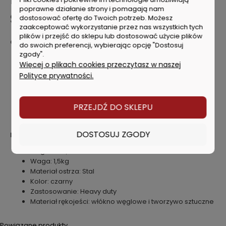
poprawne działanie strony i pomagają nam
Siekiera 1,5kg Excocore
dostosować ofertę do Twoich potrzeb. Możesz
zaakceptować wykorzystanie przez nas wszystkich tych
plików i przejść do sklepu lub dostosować użycie plików
Cechy produktu:
do swoich preferencji, wybierając opcję "Dostosuj
zgody".
włókno węglowe zapewnia trwałość tam, gdzie uchwyty
Więcej o plikach cookies przeczytasz w naszej
pękają najbardziej
Polityce prywatności.
pusta rączka dla lekkiej i wyważonej dźwigni uderzenia
zaokrąglone krawędzie tnące siekiery pozwalają na
głębokie cięcie i lepsze uwalnianie z materiału
PRZEJDŹ DO SKLEPU
optymalne wyważenie i stosunek mocy zapewnia dużą
prędkość uderzenia
DOSTOSUJ ZGODY
Dane techniczne:
Długość: 81,28 cm
Waga: 1,5kg
Materiał ostrza: Stal
Kolor: czarny
Zastosowanie: Heavy duty
Materiał rękojeści: włókno węglowe i tworzywo sztuczne
Powiązane produkty