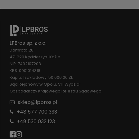
LPBros sp. z o.o.
Damrota 28
47-220 Kędzierzyn-Koźle
NIP: 7492107203
KRS: 0001014318
Kapitał zakładowy: 50 000,00 ZŁ
Sąd Rejonowy w Opolu, VIII Wydział
Gospodarczy Krajowego Rejestru Sądowego
sklep@lpbros.pl
+48 577 700 333
+48 530 032 123