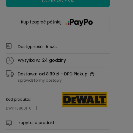
DO KOSZYKA
Kup i zapłać później
Dostępność:
5 szt.
Wysyłka w:
24 godziny
Dostawa:
od 8,99 zł
- DPD Pickup
Cena nie zawiera ewentualnych kosztów
sprawdź formy dostawy
płatności
Kod produktu:
DWHT68001-0
zapytaj o produkt