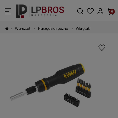
»
Warsztat
»
Narzędzia ręczne
»
Wkrętaki