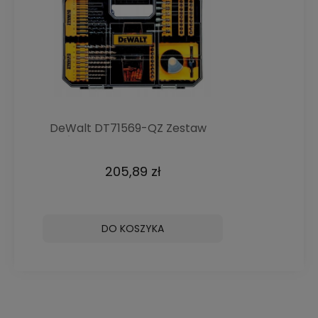
DeWalt DT71569-QZ Zestaw
bitów wierteł nasadek
205,89 zł
DO KOSZYKA