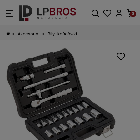
»
Akcesoria
»
Bity i końcówki