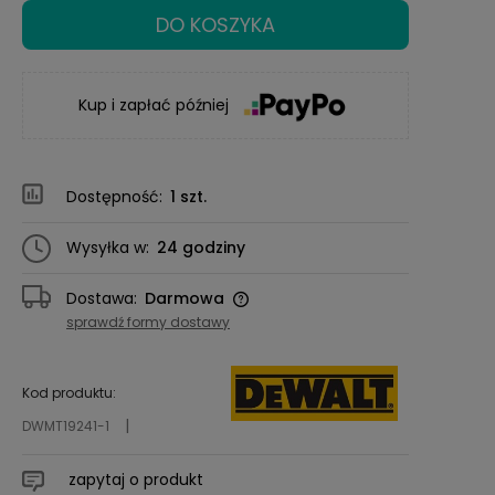
DO KOSZYKA
Kup i zapłać później
Dostępność:
1 szt.
Wysyłka w:
24 godziny
Dostawa:
Darmowa
Cena nie zawiera ewentualnych kosztów
sprawdź formy dostawy
płatności
Kod produktu:
DWMT19241-1
zapytaj o produkt