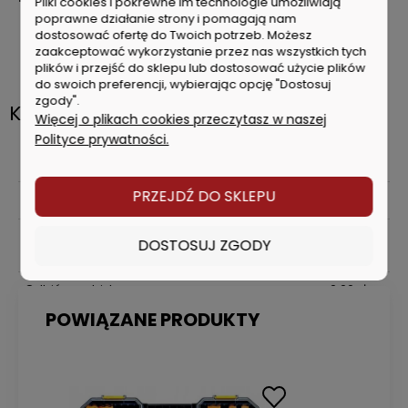
Pliki cookies i pokrewne im technologie umożliwiają
poprawne działanie strony i pomagają nam
1/2" końcówki: 8, 10, 11, 12, 13, 14, 15, 16, 17, 18, 19, 21, 22, 24, 27,
dostosować ofertę do Twoich potrzeb. Możesz
30, 32 (17 sztuk).
zaakceptować wykorzystanie przez nas wszystkich tych
adaptery, przejściówki, uchwyt typu T
plików i przejść do sklepu lub dostosować użycie plików
do swoich preferencji, wybierając opcję "Dostosuj
zgody".
Koszty dostawy
Więcej o plikach cookies przeczytasz w naszej
Cena nie zawiera ewentualnych kosztów płatności
Polityce prywatności.
Przesyłka kurierska DPD
0,00 zł
PRZEJDŹ DO SKLEPU
InPost Paczkomat
0,00 zł
DPD Pickup
(Automaty paczkowe , Żabka ,
8,99 zł
DOSTOSUJ ZGODY
Dino, Lidl)
Odbiór osobisty
0,00 zł
POWIĄZANE PRODUKTY