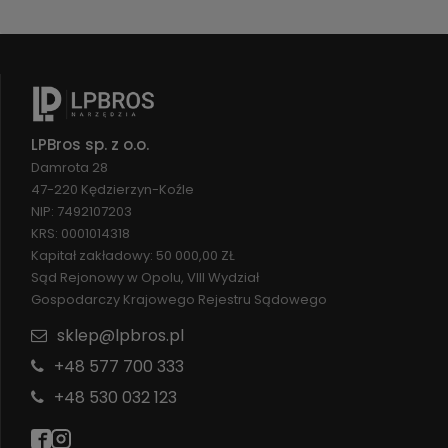
LPBros sp. z o.o.
Damrota 28
47-220 Kędzierzyn-Koźle
NIP: 7492107203
KRS: 0001014318
Kapitał zakładowy: 50 000,00 ZŁ
Sąd Rejonowy w Opolu, VIII Wydział
Gospodarczy Krajowego Rejestru Sądowego
sklep@lpbros.pl
+48 577 700 333
+48 530 032 123