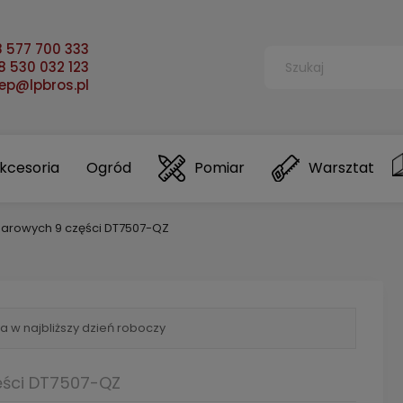
 577 700 333
 530 032 123
lep@lpbros.pl
kcesoria
Ogród
Pomiar
Warsztat
arowych 9 części DT7507-QZ
a w najbliższy dzień roboczy
ęści DT7507-QZ