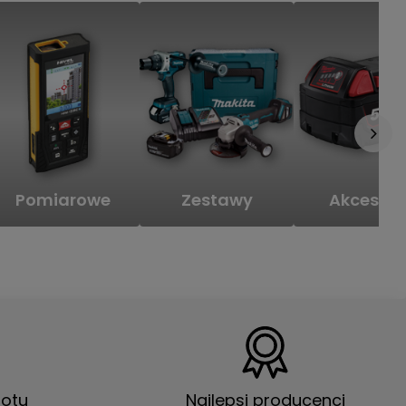
Pomiarowe
Zestawy
Akcesori
otu
Najlepsi producenci