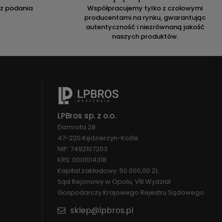
ez podania
Współpracujemy tylko z czołowymi
producentami na rynku, gwarantując
autentyczność i niezrównaną jakość
naszych produktów.
LPBros sp. z o.o.
Damrota 28
47-220 Kędzierzyn-Koźle
NIP: 7492107203
KRS: 0001014318
Kapitał zakładowy: 50 000,00 ZŁ
Sąd Rejonowy w Opolu, VIII Wydział
Gospodarczy Krajowego Rejestru Sądowego
sklep@lpbros.pl