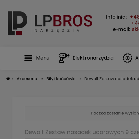
Infolinia:
+48
+48
e-mail:
sk
Menu
Elektronarzędzia
A
»
Akcesoria
»
Bity i końcówki
»
Dewalt Zestaw nasadek ud
Paczka zostanie wysłan
Dewalt Zestaw nasadek udarowych 9 cz