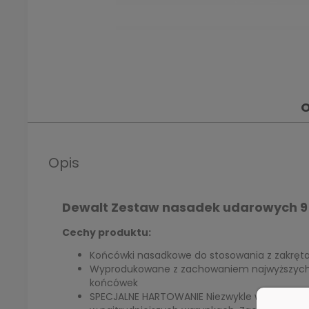
O
Opis
Dewalt Zestaw nasadek udarowych 9
Cechy produktu:
Końcówki nasadkowe do stosowania z zakręt
Wyprodukowane z zachowaniem najwyższych 
końcówek
SPECJALNE HARTOWANIE Niezwykle wytrzymałe 