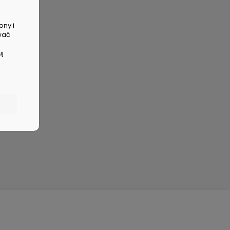
ony i
wać
uj