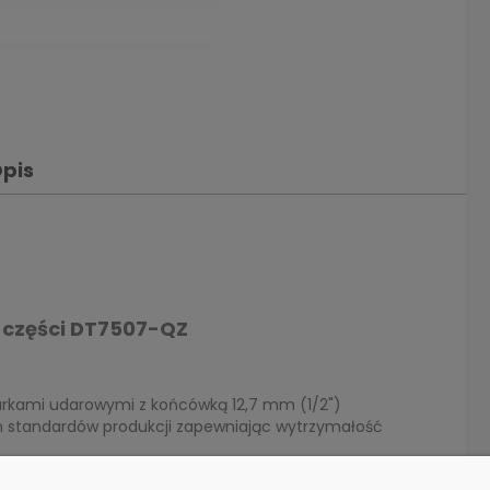
pis
 części DT7507-QZ
arkami udarowymi z końcówką 12,7 mm (1/2")
standardów produkcji zapewniając wytrzymałość
i trwałe, co gwarantuje wydłużoną żywotność, nawet