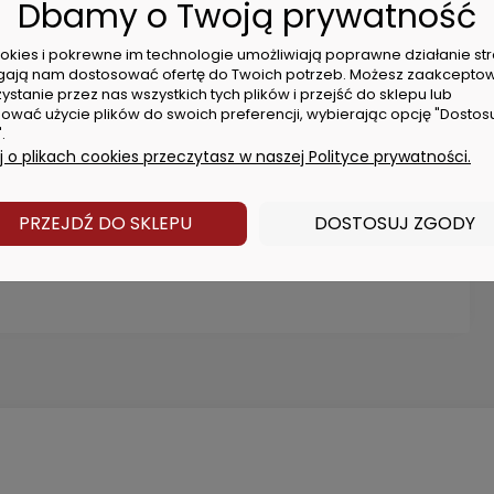
cznymi IS02725-1 i IS02725-2.
Dbamy o Twoją prywatność
akowanie jest zabezpieczone przed ścieraniem, co
cookies i pokrewne im technologie umożliwiają poprawne działanie str
tybilności z Twoją wkrętarką, jak również 1/4” także
ają nam dostosować ofertę do Twoich potrzeb. Możesz zaakcepto
ystanie przez nas wszystkich tych plików i przejść do sklepu lub
matycznych, akumulatorowych i sieciowych. Mogą
ować użycie plików do swoich preferencji, wybierając opcję "Dostos
.
kami z uchwytem na koncowki wkrętarskie lub do
 o plikach cookies przeczytasz w naszej Polityce prywatności.
PRZEJDŹ DO SKLEPU
DOSTOSUJ ZGODY
pter 1/4'' - 1/2''