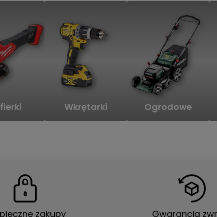
fierki
Wkrętarki
Ogrodowe
pieczne zakupy
Gwarancja zwr