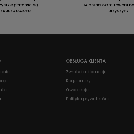
ystkie płatności są
14 dni na zwrot towaru b
zabezpieczone
przyczyny
O
OBSŁUGA KLIENTA
ienia
Zwroty i reklamacje
ocja
Regulaminy
onta
Gwarancja
a
Polityka prywatności