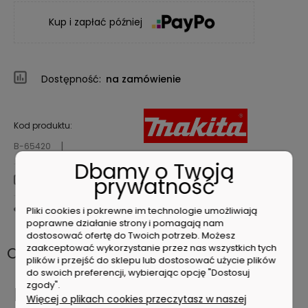
Kup i zapłać później
Dostępność:
na zamówienie
Kod produktu:
B-65420
Dbamy o Twoją
prywatność
zapytaj o produkt
Pliki cookies i pokrewne im technologie umożliwiają
poleć znajomemu
poprawne działanie strony i pomagają nam
dostosować ofertę do Twoich potrzeb. Możesz
zaakceptować wykorzystanie przez nas wszystkich tych
Opis
plików i przejść do sklepu lub dostosować użycie plików
do swoich preferencji, wybierając opcję "Dostosuj
zgody".
MAKITA B-65420 KLUCZ
Więcej o plikach cookies przeczytasz w naszej