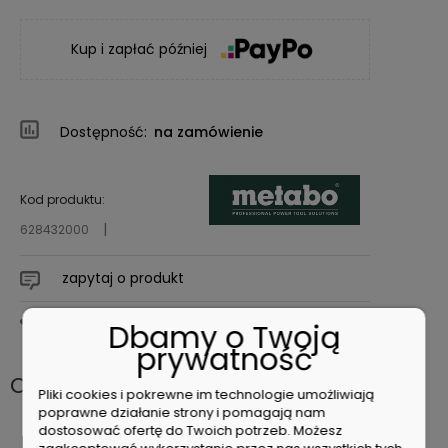
Kup i zapłać później
Dostępność:
na zamówienie
Kod produktu:
628432000
zapytaj o produkt
poleć znajomemu
Dbamy o Twoją
prywatność
Opis
Pliki cookies i pokrewne im technologie umożliwiają
poprawne działanie strony i pomagają nam
dostosować ofertę do Twoich potrzeb. Możesz
METABO 628432000 TRÓJZĄB