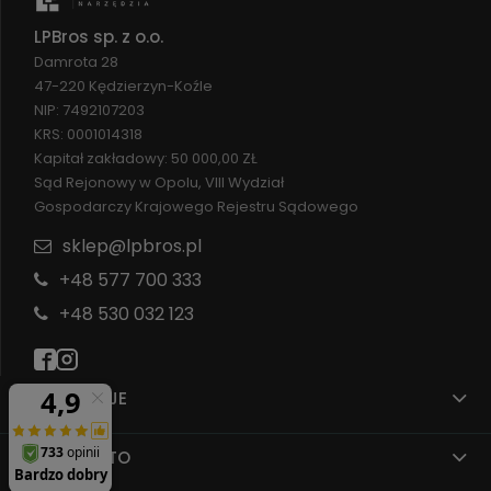
LPBros sp. z o.o.
Damrota 28
47-220 Kędzierzyn-Koźle
NIP: 7492107203
KRS: 0001014318
Kapitał zakładowy: 50 000,00 ZŁ
Sąd Rejonowy w Opolu, VIII Wydział
Gospodarczy Krajowego Rejestru Sądowego
sklep@lpbros.pl
+48 577 700 333
+48 530 032 123
INFORMACJE
MOJE KONTO