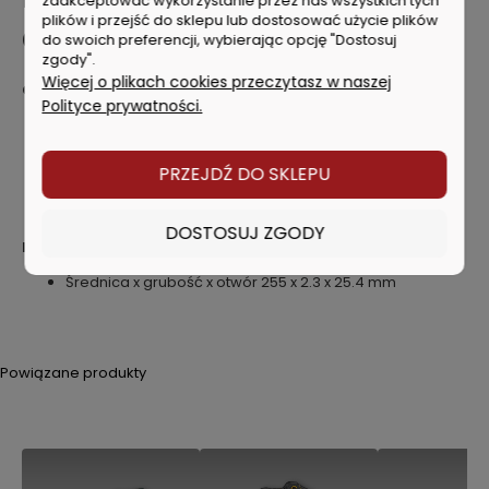
zaakceptować wykorzystanie przez nas wszystkich tych
plików i przejść do sklepu lub dostosować użycie plików
OSTRZE DO PODKASZAREK
do swoich preferencji, wybierając opcję "Dostosuj
zgody".
Więcej o plikach cookies przeczytasz w naszej
Cechy produktu:
Polityce prywatności.
Do prześwietlania i usuwania gęstych zarośli lub
splątanej trawy
Do przycinania kolczastych żywopłotów
PRZEJDŹ DO SKLEPU
Pasuje do kosy mechanicznej akumulatorowej FSD i FSB
36-18 LTX BL 40
DOSTOSUJ ZGODY
Parametry
Średnica x grubość x otwór 255 x 2.3 x 25.4 mm
Powiązane produkty