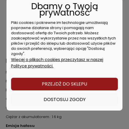
Dbamy o Twoją
Blokada wrzeciona ułatwia wymianę frezów
Zabezpieczenie przed ponownym uruchomieniem:
prywatność
zapobiega niezamierzonemu włączeniu po
przywróceniu zasilania
Pliki cookies i pokrewne im technologie umożliwiają
Zabezpieczenie przeciążeniowe: chroni silnik przed
poprawne działanie strony i pomagają nam
przegrzaniem
dostosować ofertę do Twoich potrzeb. Możesz
Wyposażenie odpowiednie do różnych zastosowań:
zaakceptować wykorzystanie przez nas wszystkich tych
plików i przejść do sklepu lub dostosować użycie plików
ogranicznik wzdłużny, kołnierz kopiujący, prowadnica
do swoich preferencji, wybierając opcję "Dostosuj
rolkowa i adapter odciągu wiórów
zgody".
Więcej o plikach cookies przeczytasz w naszej
DANE TECHNICZNE :
Polityce prywatności.
Napięcie akumulatora : 18 V
Maksymalna wysokość skoku : 40 mm
PRZEJDŹ DO SKLEPU
Prędkość obrotowa na biegu jałowym : 4800 - 29000 /min
DOSTOSUJ ZGODY
Otwór tulei mocującej : 6 / 8 mm
Ciężar bez akumulatora : 1 kg
Ciężar z akumulatorem : 1.6 kg
Emisja hałasu