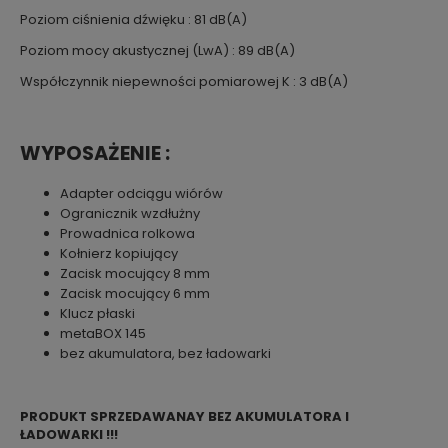
Poziom ciśnienia dźwięku : 81 dB(A)
Poziom mocy akustycznej (LwA) : 89 dB(A)
Współczynnik niepewności pomiarowej K : 3 dB(A)
WYPOSAŻENIE :
Adapter odciągu wiórów
Ogranicznik wzdłużny
Prowadnica rolkowa
Kołnierz kopiujący
Zacisk mocujący 8 mm
Zacisk mocujący 6 mm
Klucz płaski
metaBOX 145
bez akumulatora, bez ładowarki
PRODUKT SPRZEDAWANAY BEZ AKUMULATORA I
ŁADOWARKI !!!