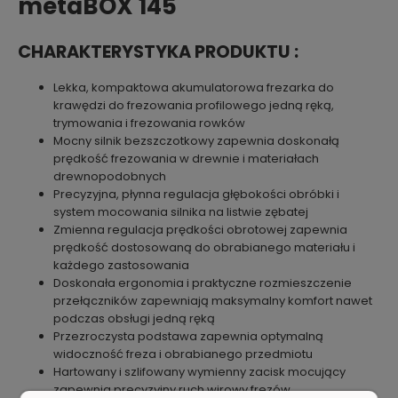
metaBOX 145
CHARAKTERYSTYKA PRODUKTU :
Lekka, kompaktowa akumulatorowa frezarka do
krawędzi do frezowania profilowego jedną ręką,
trymowania i frezowania rowków
Mocny silnik bezszczotkowy zapewnia doskonałą
prędkość frezowania w drewnie i materiałach
drewnopodobnych
Precyzyjna, płynna regulacja głębokości obróbki i
system mocowania silnika na listwie zębatej
Zmienna regulacja prędkości obrotowej zapewnia
prędkość dostosowaną do obrabianego materiału i
każdego zastosowania
Doskonała ergonomia i praktyczne rozmieszczenie
przełączników zapewniają maksymalny komfort nawet
podczas obsługi jedną ręką
Przezroczysta podstawa zapewnia optymalną
widoczność freza i obrabianego przedmiotu
Hartowany i szlifowany wymienny zacisk mocujący
zapewnia precyzyjny ruch wirowy frezów