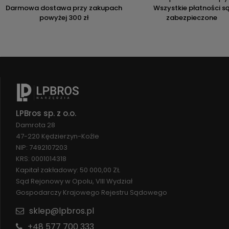
Darmowa dostawa przy zakupach
Wszystkie płatności s
powyżej 300 zł
zabezpieczone
LPBros sp. z o.o.
Damrota 28
47-220 Kędzierzyn-Koźle
NIP: 7492107203
KRS: 0001014318
Kapitał zakładowy: 50 000,00 ZŁ
Sąd Rejonowy w Opolu, VIII Wydział
Gospodarczy Krajowego Rejestru Sądowego
sklep@lpbros.pl
+48 577 700 333