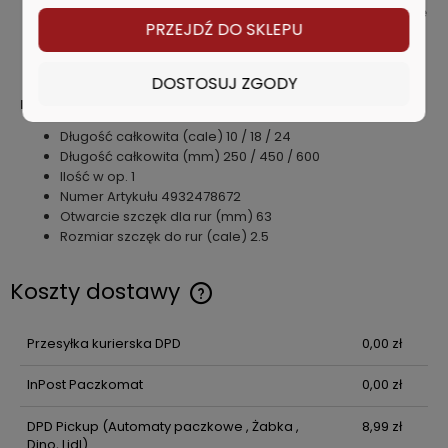
Ergonomiczny uchwyt komfortowy dla dłoni, nie wbija się
PRZEJDŹ DO SKLEPU
w dłoń i palce.
Hartowane szczęki, aby zwiększyć trwałość i poprawić
chwyt.
DOSTOSUJ ZGODY
Dane techniczne
Długość całkowita (cale) 10 / 18 / 24
Długość całkowita (mm) 250 / 450 / 600
Ilość w op. 1
Numer Artykułu 4932478672
Otwarcie szczęk dla rur (mm) 63
Rozmiar szczęk do rur (cale) 2.5
Koszty dostawy
Cena nie zawiera ewentualnych kosztów płatności
Przesyłka kurierska DPD
0,00 zł
InPost Paczkomat
0,00 zł
DPD Pickup
(Automaty paczkowe , Żabka ,
8,99 zł
Dino, Lidl)