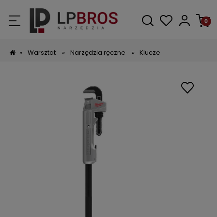
»
Warsztat
»
Narzędzia ręczne
»
Klucze