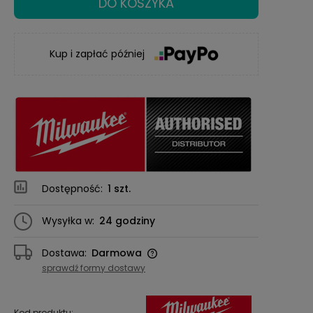
DO KOSZYKA
Kup i zapłać później
Dostępność:
1 szt.
Wysyłka w:
24 godziny
Dostawa:
Darmowa
Cena nie zawiera ewentualnych kosztów
sprawdź formy dostawy
płatności
Kod produktu: