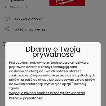
4932478672
zapytaj o produkt
poleć znajomemu
Opis
Dbamy o Twoją
prywatność
MILWAUKEE KLUCZ NASTAWNY DO RUR
Pliki cookies i pokrewne im technologie umożliwiają
CHEATER 450/600mm
poprawne działanie strony i pomagają nam
dostosować ofertę do Twoich potrzeb. Możesz
Cechy produktu
zaakceptować wykorzystanie przez nas wszystkich tych
plików i przejść do sklepu lub dostosować użycie plików
Wysuwany uchwyt regulowany w zakresie 450 i 600 mm.
do swoich preferencji, wybierając opcję "Dostosuj
Długość 250mm po zdjęciu uchwytu pozwala na pracę
zgody".
w ciasnych miejscach.
Więcej o plikach cookies przeczytasz w naszej
Konstrukcja z aluminium gwarantuje lekkość.
Polityce prywatności.
Kształt szczęki pozwala na pewny chwyt na rurach i
instalacjach.