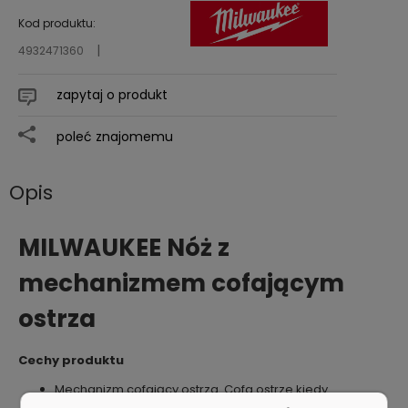
Kod produktu:
4932471360
zapytaj o produkt
poleć znajomemu
Opis
MILWAUKEE Nóż z
mechanizmem cofającym
ostrza
Cechy produktu
Mechanizm cofający ostrza. Cofa ostrze kiedy
zwalniamy przycisk