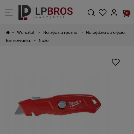
»
Warsztat
»
Narzędzia ręczne
»
Narzędzia do cięcia i
formowania
»
Noże