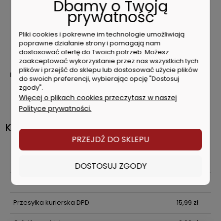
Dbamy o Twoją
Możliwe dwie pozycje ostrzy dla kontroli głębokości
prywatność
cięcia
Schowek w rękojeści na 5 ostrzy
Pliki cookies i pokrewne im technologie umożliwiają
Wymiana ostrzy bez dodatkowych narzędzi –
poprawne działanie strony i pomagają nam
oszczędność czasu
dostosować ofertę do Twoich potrzeb. Możesz
Wytrzymała metalowa obudowa Heavy Duty
zaakceptować wykorzystanie przez nas wszystkich tych
plików i przejść do sklepu lub dostosować użycie plików
Dane techniczne
do swoich preferencji, wybierając opcję "Dostosuj
zgody".
Ilość w op.
1
Więcej o plikach cookies przeczytasz w naszej
Numer Artykułu
4932471360
Polityce prywatności.
Koszty dostawy
Cena nie zawiera ewentualnych kosztów płatności
PRZEJDŹ DO SKLEPU
DPD Pickup
(Automaty paczkowe , Żabka ,
8,99 zł
Dino, Lidl)
DOSTOSUJ ZGODY
InPost Paczkomat
9,99 zł
Przesyłka kurierska DPD
15,99 zł