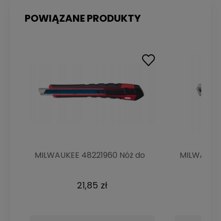
Odbiór osobisty
0,00 zł
POWIĄZANE PRODUKTY
MILWAUKEE 48221960 Nóż do
MILWAUKEE
tapet z łamanym ostrzem
ostrzem 1
21,85 zł