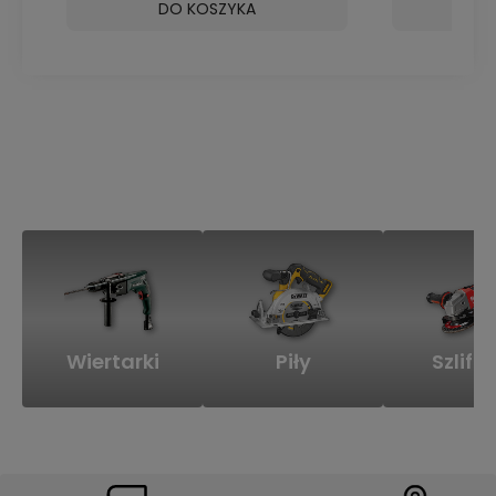
DO KOSZYKA
D
Wiertarki
Piły
Szlifie