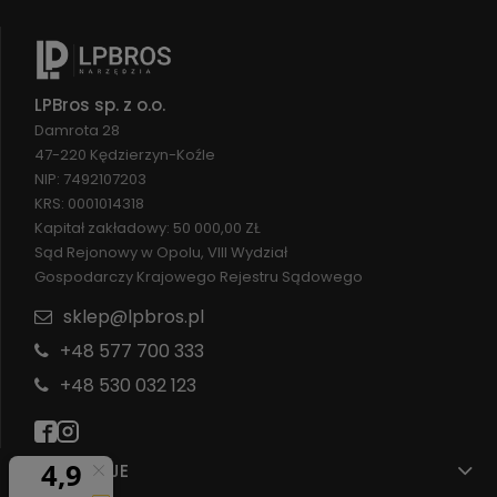
LPBros sp. z o.o.
Damrota 28
47-220 Kędzierzyn-Koźle
NIP: 7492107203
KRS: 0001014318
Kapitał zakładowy: 50 000,00 ZŁ
Sąd Rejonowy w Opolu, VIII Wydział
Gospodarczy Krajowego Rejestru Sądowego
sklep@lpbros.pl
+48 577 700 333
+48 530 032 123
INFORMACJE