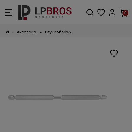
»
Akcesoria
»
Bity i końcówki