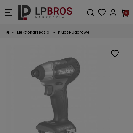
»
Elektronarzędzia
»
Klucze udarowe