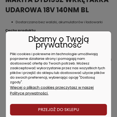
UDAROWA 18V 140NM BL
Dostarczana bez walizki, akumulatorów i ładowarki
Cechy produktu
Dbamy o Twoją
2-biegowa wkrętarka udarowa z elektronicznym
prywatność
przełącznikiem prędkości obrotowej
Kompaktowe wymiary dzięki zastosowaniu
BLDC -
Pliki cookies i pokrewne im technologie umożliwiają
bezszczotkowego silnika prądu stałego
poprawne działanie strony i pomagają nam
Technologia XPT - podwyższona odporność na pył i
dostosować ofertę do Twoich potrzeb. Możesz
wilgoć
zaakceptować wykorzystanie przez nas wszystkich tych
Tryb pracy "A"
- w tym trybie narzędzie rozpoczyna
plików i przejść do sklepu lub dostosować użycie plików
wkręcanie z małą prędkością, a następnie włącza udar i
do swoich preferencji, wybierając opcję "Dostosuj
zwiększa prędkość aż do uzyskania maksymalnej
zgody".
prędkości
Więcej o plikach cookies przeczytasz w naszej
Ergonomicznie zaprojektowana rękojeść pokryta
Polityce prywatności.
antypoślizgowym elastomerem
Z dwoma zintegrowanymi diodami LED oświetlającymi
obszar roboczy z funkcją opóźnionego wygaszania
PRZEJDŹ DO SKLEPU
Nie współpracuje z akumulatorami BL1811G,