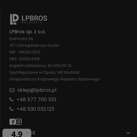
LPBros sp. z o.o.
Damrota 28
47-220 Kędzierzyn-Koźle
NIP: 7492107203
KRS: 0001014318
Kapitał zakładowy: 50 000,00 ZŁ
Sąd Rejonowy w Opolu, VIII Wydział
Gospodarczy Krajowego Rejestru Sądowego
sklep@lpbros.pl
+48 577 700 333
+48 530 032 123
INFORMACJE