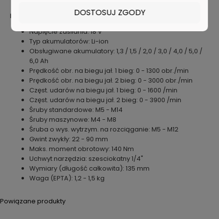
BL1813G, BL1815G (bez elektroniki)
DOSTOSUJ ZGODY
Dane techniczne
Napięcie zasilania: 18 V
Typ akumulatorów: Li-ion
Obsługiwane akumulatory: 1,3 / 1,5 / 2,0 / 3,0 / 4,0 / 5,0 /
6,0 Ah
Prędkość obr. na biegu jał. 1 bieg: 0 - 1300 obr./min
Prędkość obr. na biegu jał. 2 bieg: 0 - 3000 obr./min
Częst. udarów na biegu jał. 1 bieg: 0 - 1600 /min
Częst. udarów na biegu jał. 2 bieg: 0 - 3900 /min
Śruby standardowe: M5 - M14
Śruby maszynowe: M4 - M8
Śruba o wys. wytrzym. na rozciąganie: M5 - M12
Gwint zwykły: 22 - 90 mm
Maks. moment obrotowy: 140 Nm
Uchwyt narzędzia: szesciokatny 1/4"
Wymiary (długość całkowita): 135 mm
Waga (EPTA): 1,2 - 1,5 kg
Powiązane produkty