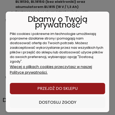
BL1813G, BL1815G (bez elektroniki) oraz
akumulatorem BL1815 (18 V / 1,3 Ah)
Dostarczana bez akumulatorów i ładowarki
Dbamy o Twoją
Specyfikacja techniczna
prywatność
Napięcie zasilania: 18 V
Typ akumulatorów: Li-ion
Pliki cookies i pokrewne im technologie umożliwiają
poprawne działanie strony i pomagają nam
Obsługiwane akumulatory: 1,5 / 2,0 / 3,0 / 4,0 / 5,0 / 6,0
dostosować ofertę do Twoich potrzeb. Możesz
Ah
zaakceptować wykorzystanie przez nas wszystkich tych
Prędkość obr. na biegu jałowym: 0 - 18000 obr./min
plików i przejść do sklepu lub dostosować użycie plików
Maks. natężenie przepływu powietrza: 3,2 m³/min
do swoich preferencji, wybierając opcję "Dostosuj
Maksymalna prędkość przepływu powietrza: 68 m/s
zgody".
Wymiary (długość całkowita): 861 mm
Więcej o plikach cookies przeczytasz w naszej
Waga (EPTA): 1,6 - 2,1 kg
Polityce prywatności.
WYPOSAŻENIE
DYSZA WYDMUCHU
PRZEJDŹ DO SKLEPU
Dane techniczne
DOSTOSUJ ZGODY
Wyposażenie