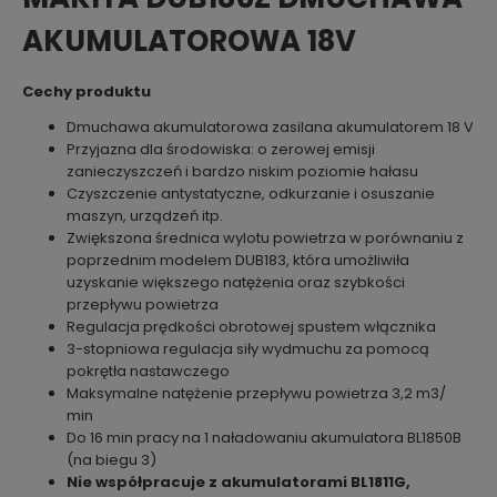
AKUMULATOROWA 18V
Cechy produktu
Dmuchawa akumulatorowa zasilana akumulatorem 18 V
Przyjazna dla środowiska: o zerowej emisji
zanieczyszczeń i bardzo niskim poziomie hałasu
Czyszczenie antystatyczne, odkurzanie i osuszanie
maszyn, urządzeń itp.
Zwiększona średnica wylotu powietrza w porównaniu z
poprzednim modelem DUB183, która umożliwiła
uzyskanie większego natężenia oraz szybkości
przepływu powietrza
Regulacja prędkości obrotowej spustem włącznika
3-stopniowa regulacja siły wydmuchu za pomocą
pokrętła nastawczego
Maksymalne natężenie przepływu powietrza 3,2 m3/
min
Do 16 min pracy na 1 naładowaniu akumulatora BL1850B
(na biegu 3)
Nie współpracuje z akumulatorami BL1811G,