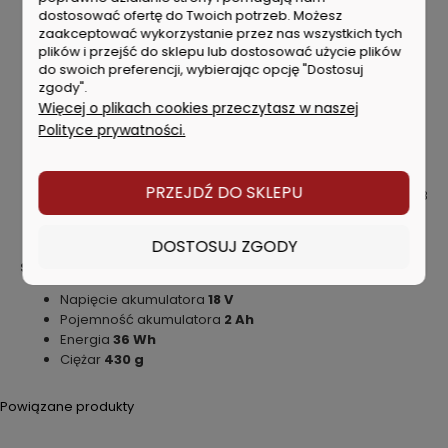
dostosować ofertę do Twoich potrzeb. Możesz
podczas ładowania (ESCP) zapewnia bardzo długą
zaakceptować wykorzystanie przez nas wszystkich tych
żywotność akumulatorów.
plików i przejść do sklepu lub dostosować użycie plików
Procesorowe zarządzanie cyklami ładowania i
do swoich preferencji, wybierając opcję "Dostosuj
rozładowywania
zgody".
Wskaźnik pojemności akumulatora umożliwiający stałą
Więcej o plikach cookies przeczytasz w naszej
kontrolę stanu naładowania
Polityce prywatności.
Długi okres przechowywania przy minimalnym
samorozładowaniu
Wiele marek, jeden system akumulatorowy: ten
PRZEJDŹ DO SKLEPU
akumulator jest kompatybilny z wszystkimi maszynami 18
V i ładowarkami marek CAS: www.cordless-alliance-
system.com
DOSTOSUJ ZGODY
Specyfikacja techniczna
Napięcie akumulatora
18 V
Pojemność akumulatora
2 Ah
Energia
36 Wh
Ciężar
430 g
Powiązane produkty