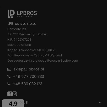
LPBros sp. z o.o.
Damrota 28
47-220 Kędzierzyn-Koźle
NIP: 7492107203
KRS: 0001014318
Kapitał zakładowy: 50 000,00 ZŁ
Sąd Rejonowy w Opolu, VIII Wydział
Gospodarczy Krajowego Rejestru Sądowego
sklep@lpbros.pl
+48 577 700 333
+48 530 032 123
INFORMACJE