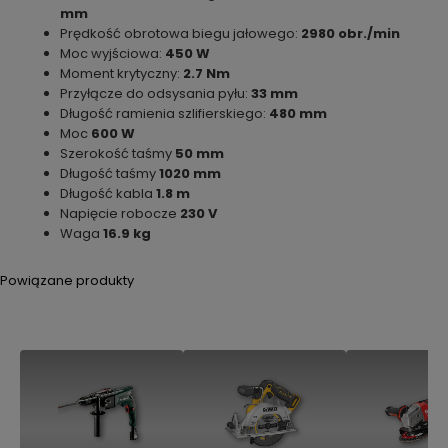
mm
Prędkość obrotowa biegu jałowego:
2980 obr./min
Moc wyjściowa:
450 W
Moment krytyczny:
2.7 Nm
Przyłącze do odsysania pyłu:
33 mm
Długość ramienia szlifierskiego:
480 mm
Moc
600 W
Szerokość taśmy
50 mm
Długość taśmy
1020 mm
Długość kabla
1.8 m
Napięcie robocze
230 V
Waga
16.9 kg
Powiązane produkty