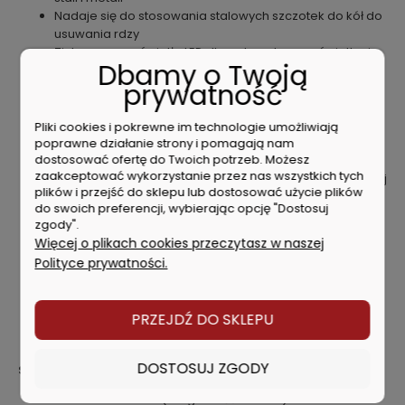
Nadaje się do stosowania stalowych szczotek do kół do
usuwania rdzy
Zintegrowane światło LED dla optymalnego oświetlenia
Dbamy o Twoją
obszaru roboczego
prywatność
Duże ramię szlifierskie z taśmą, które można
bezstopniowo przechylać o 90°, aby uzyskać podwójną
długość taśmy szlifierskiej
Pliki cookies i pokrewne im technologie umożliwiają
Beznarzędziowa regulacja skoku ramienia szlifierskiego
poprawne działanie strony i pomagają nam
dostosować ofertę do Twoich potrzeb. Możesz
Elastyczna praca na dużych powierzchniach szlifierskich
zaakceptować wykorzystanie przez nas wszystkich tych
lub alternatywnie na krzywej ramienia szlifierki taśmowej
plików i przejść do sklepu lub dostosować użycie plików
Przyłącze odsysania na ramieniu szlifierki taśmowej,
do swoich preferencji, wybierając opcję "Dostosuj
pasujące do standardowych tulei łączących
zgody".
Gumowane koło napędowe w ramieniu szlifierki
Więcej o plikach cookies przeczytasz w naszej
taśmowej z rowkami do szybkiego odprowadzania
Polityce prywatności.
ciepła
Szybka, beznarzędziowa wymiana taśmy szlifierskiej po
otwarciu pokrywy
PRZEJDŹ DO SKLEPU
Maksymalna płynność pracy i długa żywotność tarcz
dzięki wysokiej jakości kołnierzom montażowym
DOSTOSUJ ZGODY
Specyfikacja techniczna
Tarcze szlifierskie (Ø x grubość x otwór):
200 x 25 x 32