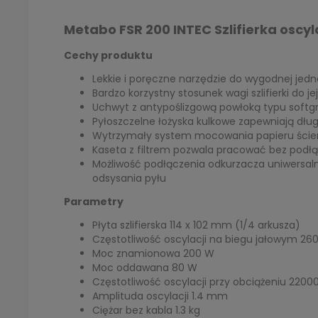
Metabo FSR 200 INTEC Szlifierka oscy
Cechy produktu
Lekkie i poręczne narzędzie do wygodnej jedn
Bardzo korzystny stosunek wagi szlifierki do j
Uchwyt z antypoślizgową powłoką typu softgr
Pyłoszczelne łożyska kulkowe zapewniają dłu
Wytrzymały system mocowania papieru ścier
Kaseta z filtrem pozwala pracować bez podł
Możliwość podłączenia odkurzacza uniwersa
odsysania pyłu
Parametry
Płyta szlifierska 114 x 102 mm (1/4 arkusza)
Częstotliwość oscylacji na biegu jałowym 26
Moc znamionowa 200 W
Moc oddawana 80 W
Częstotliwość oscylacji przy obciążeniu 2200
Amplituda oscylacji 1.4 mm
Ciężar bez kabla 1.3 kg