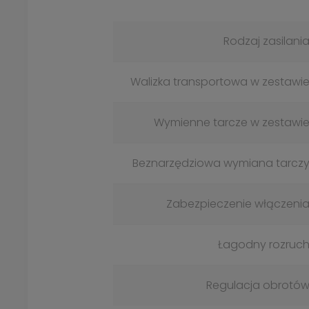
Rodzaj zasilani
Walizka transportowa w zestawi
Wymienne tarcze w zestawi
Beznarzędziowa wymiana tarcz
Zabezpieczenie włączeni
Łagodny rozruc
Regulacja obrotó