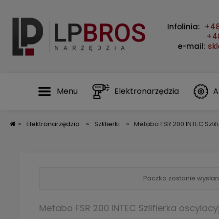
Infolinia:
+48
+48
e-mail:
sk
Menu
Elektronarzędzia
A
»
Elektronarzędzia
»
Szlifierki
»
Metabo FSR 200 INTEC Szli
Paczka zostanie wysłan
Metabo FSR 200 INTEC Szlifierka oscylac