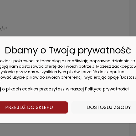
m/s²
Dbamy o Twoją prywatność
(A)
cookies i pokrewne im technologie umożliwiają poprawne działanie str
ają nam dostosować ofertę do Twoich potrzeb. Możesz zaakcepto
ystanie przez nas wszystkich tych plików i przejść do sklepu lub
ować użycie plików do swoich preferencji, wybierając opcję "Dostos
.
 o plikach cookies przeczytasz w naszej Polityce prywatności.
PRZEJDŹ DO SKLEPU
DOSTOSUJ ZGODY