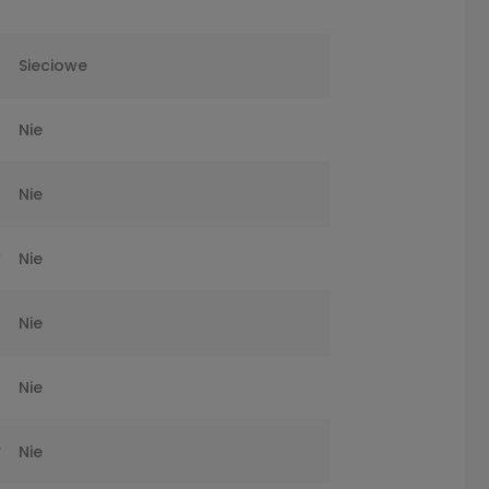
a
Sieciowe
e
Nie
e
Nie
y
Nie
a
Nie
h
Nie
w
Nie