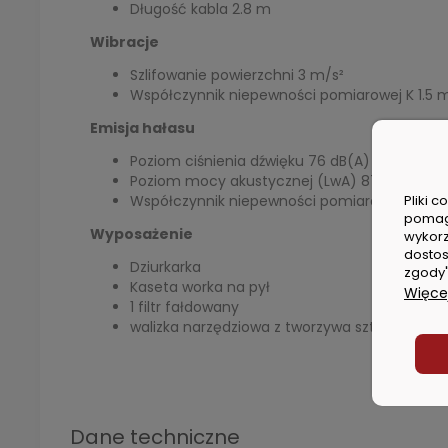
Długość kabla 2.8 m
Wibracje
Szlifowanie powierzchni 3 m/s²
Współczynnik niepewności pomiarowej K 1.5 
Emisja hałasu
Poziom ciśnienia dźwięku 76 dB(A)
Poziom mocy akustycznej (LwA) 87 dB(A)
Współczynnik niepewności pomiarowej K 3 dB
Pliki 
pomag
Wyposażenie
wykorz
dostos
Dziurkarka
zgody"
Kaseta worka na pył
Więcej
1 filtr fałdowany
walizka narzędziowa z tworzywa sztucznego
Dane techniczne