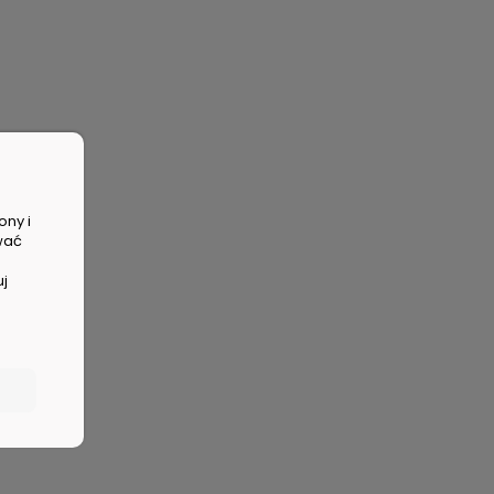
ony i
wać
uj