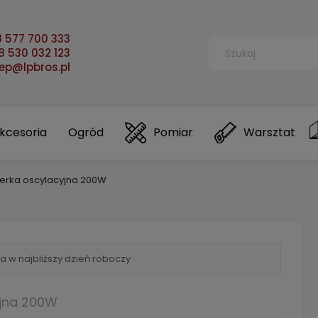
 577 700 333
 530 032 123
lep@lpbros.pl
kcesoria
Ogród
Pomiar
Warsztat
fierka oscylacyjna 200W
a w najbliższy dzień roboczy
yjna 200W