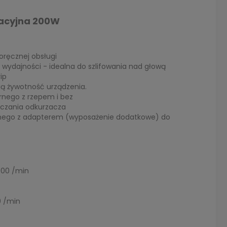
lacyjna 200W
oręcznej obsługi
ej wydajności - idealna do szlifowania nad głową
ip
gą żywotność urządzenia.
nego z rzepem i bez
ączania odkurzacza
lnego z adapterem (wyposażenie dodatkowe) do
000 /min
0 /min