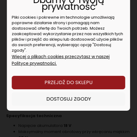
Dbamy o Twoją
zwiększonej precyzji, umożliwiające dokładną pracę z
prywatność
większym wyczuciem
Zabezpieczenie przeciążeniowe: chroni silnik przed
Pliki cookies i pokrewne im technologie umożliwiają
przegrzaniem
poprawne działanie strony i pomagają nam
Elektroniczny wyłącznik bezpieczeństwa: brak odrzutu w
dostosować ofertę do Twoich potrzeb. Możesz
przypadku zablokowania wiertła – wysoki poziom
zaakceptować wykorzystanie przez nas wszystkich tych
ochrony użytkownika
plików i przejść do sklepu lub dostosować użycie plików
do swoich preferencji, wybierając opcję "Dostosuj
Zintegrowanie światło robocze LED z funkcją
zgody".
opóźnionego wyłączania zapewnia optymalne
Więcej o plikach cookies przeczytasz w naszej
rozjaśnienie obszaru roboczego
Polityce prywatności.
Z praktycznym zaczepem do paska i pojemnikiem na
końcówki wkrętakowe, do zamocowania z prawej lub
lewej strony.
Z metaBOX, inteligentnym rozwiązaniem transportu i
PRZEJDŹ DO SKLEPU
przechowywania
Wiele marek, jeden system akumulatorowy: ten produkt
DOSTOSUJ ZGODY
można łączyć z wszystkimi akumulatorami 18 V i
ładowarkami marek CAS
Specyfikacja techniczna
Napięcie akumulatora
18 V
Maksymalny moment obrotowy przy wkręcaniu miękkim