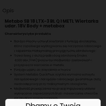
Opis
Metabo SB 18 LTX-3 BL Q I METL Wiertarka
udar. 18V Body + metabox
Charakterystyka produktu
Bardzo mocny uchwyt wiertarski z funkcją dociskania,
która zapobiega wyślizgiwaniu się narzędzia roboczego
i zapewnia maksymalną precyzję ruchu obrotowego
Trzeci bieg z dużą prędkością obrotową (maks.
4000 obr./min) poszerza możliwości zastosowań i
przyspiesza wiercenie w metalu
Funkcja udaru do wiercenia w murze
System Metabo QuickPlus: szybka wymiana uchwytu
narzędziowego i narzędzia roboczego gwarantuje dużą
swobodę pracy przy maksymalnym obciążeniu
Możliwość przełączenia na pracę impulsową ułatwia
wykręcanie zapieczonych śrub i nawiercanie otworów
na gładkich powierzchniach
Precision Stop: elektroniczne sprzęgło przeciążeniowe o