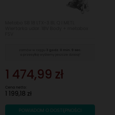
Metabo SB 18 LTX-3 BL Q I METL
Wiertarka udar. 18V Body + metabox
FSV
zamów w ciągu
3 godz.
0 min.
9 sec.
a przesyłkę wyślemy jeszcze dzisiaj!
1 474,99 zł
Cena netto:
1 199,18 zł
POWIADOM O DOSTĘPNOŚCI