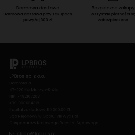
Darmowa dostawa
Bezpieczne zakupy
Darmowa dostawa przy zakupach
Wszystkie płatności s
powyżej 300 zł
zabezpieczone
LPBros sp. z o.o.
Damrota 28
47-220 Kędzierzyn-Koźle
NIP: 7492107203
KRS: 0001014318
Kapitał zakładowy: 50 000,00 ZŁ
Sąd Rejonowy w Opolu, VIII Wydział
Gospodarczy Krajowego Rejestru Sądowego
sklep@lpbros.pl