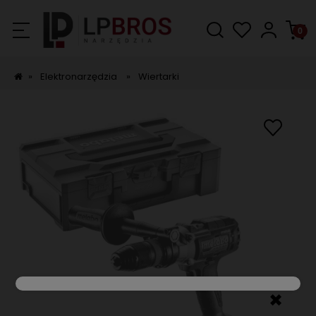
»
Elektronarzędzia
»
Wiertarki
✖