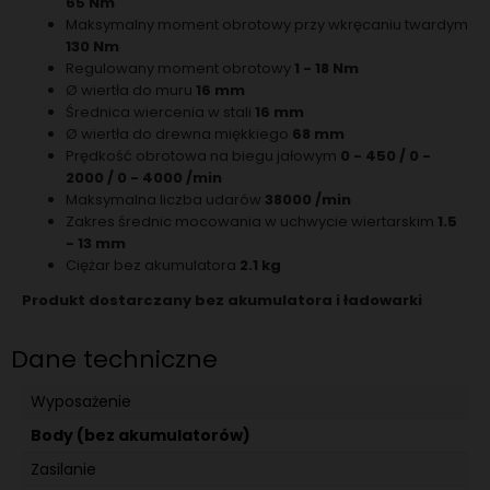
65 Nm
Maksymalny moment obrotowy przy wkręcaniu twardym
130 Nm
Regulowany moment obrotowy
1 - 18 Nm
Ø wiertła do muru
16 mm
Średnica wiercenia w stali
16 mm
Ø wiertła do drewna miękkiego
68 mm
Prędkość obrotowa na biegu jałowym
0 - 450 / 0 -
2000 / 0 - 4000 /min
Maksymalna liczba udarów
38000 /min
Zakres średnic mocowania w uchwycie wiertarskim
1.5
- 13 mm
Ciężar bez akumulatora
2.1 kg
Produkt dostarczany bez akumulatora i ładowarki
Dane techniczne
Wyposażenie
Body (bez akumulatorów)
Zasilanie