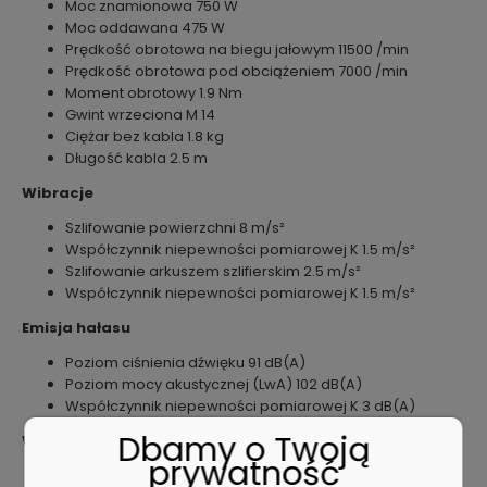
Moc znamionowa 750 W
Moc oddawana 475 W
Prędkość obrotowa na biegu jałowym 11500 /min
Prędkość obrotowa pod obciążeniem 7000 /min
Moment obrotowy 1.9 Nm
Gwint wrzeciona M 14
Ciężar bez kabla 1.8 kg
Długość kabla 2.5 m
Wibracje
Szlifowanie powierzchni 8 m/s²
Współczynnik niepewności pomiarowej K 1.5 m/s²
Szlifowanie arkuszem szlifierskim 2.5 m/s²
Współczynnik niepewności pomiarowej K 1.5 m/s²
Emisja hałasu
Poziom ciśnienia dźwięku 91 dB(A)
Poziom mocy akustycznej (LwA) 102 dB(A)
Współczynnik niepewności pomiarowej K 3 dB(A)
Dbamy o Twoją
Wyposażenie
prywatność
Osłona