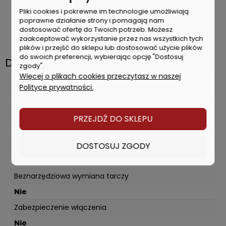
Kołnierz podporowy
Pliki cookies i pokrewne im technologie umożliwiają
Nakrętka z dwoma otworami
poprawne działanie strony i pomagają nam
Rękojeść pomocnicza
dostosować ofertę do Twoich potrzeb. Możesz
Klucz dwutrzpieniowy
zaakceptować wykorzystanie przez nas wszystkich tych
plików i przejść do sklepu lub dostosować użycie plików
do swoich preferencji, wybierając opcję "Dostosuj
Dane techniczne
zgody".
Więcej o plikach cookies przeczytasz w naszej
Rodzaj zasilania
Polityce prywatności.
Sieciowe
Walizka transportowa w zestawie
PRZEJDŹ DO SKLEPU
Nie
Wymienne tarcze w zestawie
DOSTOSUJ ZGODY
Nie
Beznarzędziowa wymiana tarczy
Nie
Zabezpieczenie włączenia
Nie