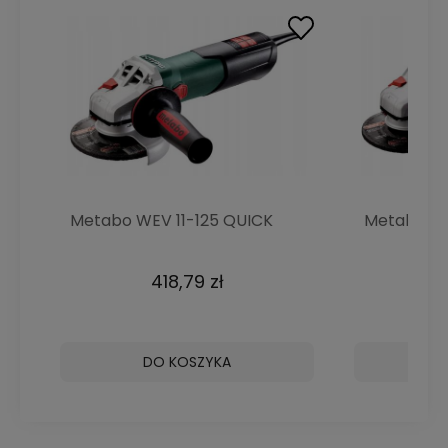
Metabo WEV 11-125 QUICK
Metabo WE
Szlifierka kątowa 1100W
Szlifierka
418,79 zł
DO KOSZYKA
D