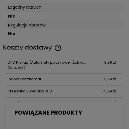
Łagodny rozruch
Nie
Regulacja obrotów
Nie
Koszty dostawy
Cena nie zawiera ewentualnych kosztów płatności
DPD Pickup
(Automaty paczkowe , Żabka ,
8,99 zł
Dino, Lidl)
InPost Paczkomat
9,99 zł
Przesyłka kurierska DPD
15,99 zł
Odbiór osobisty
0,00 zł
POWIĄZANE PRODUKTY