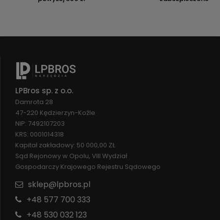
LPBros sp. z o.o.
Damrota 28
47-220 Kędzierzyn-Koźle
NIP: 7492107203
KRS: 0001014318
Kapitał zakładowy: 50 000,00 ZŁ
Sąd Rejonowy w Opolu, VIII Wydział
Gospodarczy Krajowego Rejestru Sądowego
sklep@lpbros.pl
+48 577 700 333
+48 530 032 123