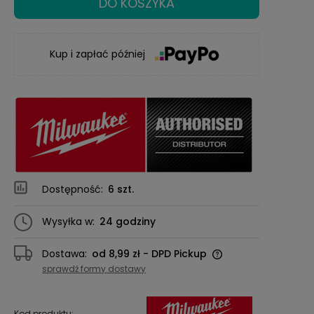
DO KOSZYKA
Kup i zapłać później
Dostępność:
6 szt.
Wysyłka w:
24 godziny
Dostawa:
od 8,99 zł
- DPD Pickup
Cena nie zawiera ewentualnych kosztów
sprawdź formy dostawy
płatności
Kod produktu: