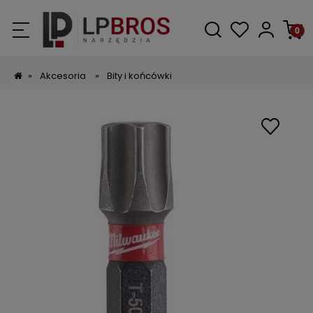
»
Akcesoria
»
Bity i końcówki