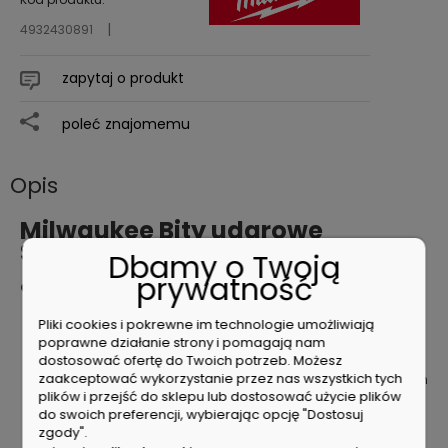
4932430891
zapytaj o produkt
poleć znajomemu
Opis
Milwaukee Bity udarowe
SHOCKWAVE TX50x25mm 2szt.
Dbamy o Twoją
prywatność
Charakterystyka produktu
Zaprojektowane do użytku z wkrętarkami udarowymi,
Pliki cookies i pokrewne im technologie umożliwiają
akcesoria z linii Shockwave Impact Duty™ nie tylko są
poprawne działanie strony i pomagają nam
idealne do zastosowań przy dużych obciążeniach, ale
dostosować ofertę do Twoich potrzeb. Możesz
zaakceptować wykorzystanie przez nas wszystkich tych
także zapewniają kompletne rozwiązanie dla wszystkich
plików i przejść do sklepu lub dostosować użycie plików
użytkowników, którzy chcą wiercić i mocować.
do swoich preferencji, wybierając opcję "Dostosuj
Geometria Shock Zone - zaprojektowana tak, by była
zgody".
elastyczna.