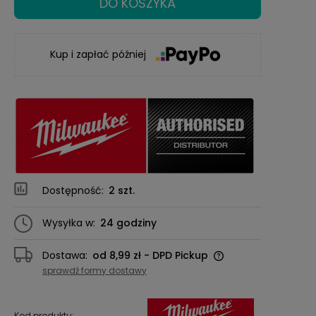
DO KOSZYKA
Kup i zapłać później
Dostępność:
2 szt.
Wysyłka w:
24 godziny
Dostawa:
od 8,99 zł
- DPD Pickup
Cena nie zawiera ewentualnych kosztów
sprawdź formy dostawy
płatności
Kod produktu: