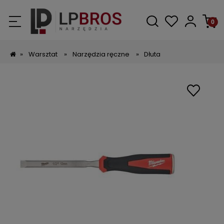
»
Warsztat
»
Narzędzia ręczne
»
Dłuta