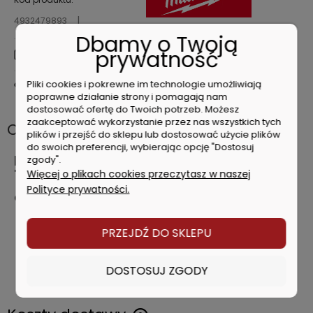
4932479893
Dbamy o Twoją
prywatność
zapytaj o produkt
Pliki cookies i pokrewne im technologie umożliwiają
poleć znajomemu
poprawne działanie strony i pomagają nam
dostosować ofertę do Twoich potrzeb. Możesz
zaakceptować wykorzystanie przez nas wszystkich tych
Opis
plików i przejść do sklepu lub dostosować użycie plików
do swoich preferencji, wybierając opcję "Dostosuj
Milwaukee Dłuto o sfazowanej krawędzi
zgody".
1/2 12mm 4932479893
Więcej o plikach cookies przeczytasz w naszej
Polityce prywatności.
Charakterystyka produktu
Rdzeń wykonany w całości z metalu.
PRZEJDŹ DO SKLEPU
Stalowa końcówka do pobijania.
Trwałe oznaczenia rozmiaru na ostrzu i rękojeści dla
szybkiej identyfikacji.
DOSTOSUJ ZGODY
Nakładka na ostrze do przechowywania.