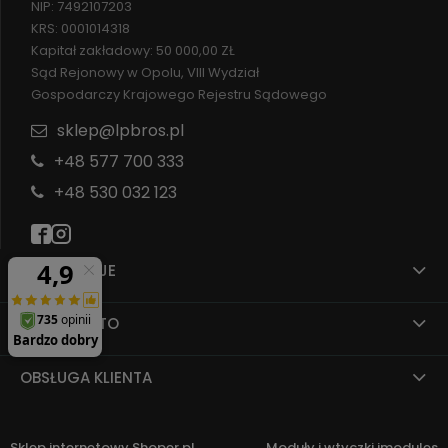
NIP: 7492107203
KRS: 0001014318
Kapitał zakładowy: 50 000,00 ZŁ
Sąd Rejonowy w Opolu, VIII Wydział
Gospodarczy Krajowego Rejestru Sądowego
sklep@lpbros.pl
+48 577 700 333
+48 530 032 123
INFORMACJE
MOJE KONTO
OBSŁUGA KLIENTA
Sklep internetowy Shoper.pl
Moduły i wtyczki imodules