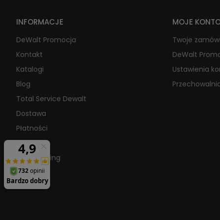
INFORMACJE
MOJE KONT
DeWalt Promocja
Twoje zamów
Kontakt
DeWalt Prom
Katalogi
Ustawienia k
Blog
Przechowalni
Total Service Dewalt
Dostawa
Płatności
O firmie
Raty/Leasing