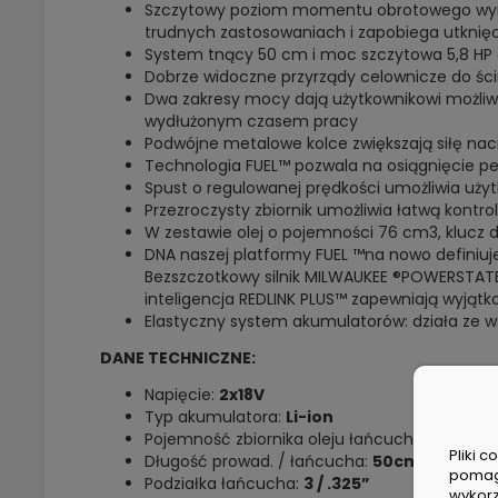
Szczytowy poziom momentu obrotowego wyn
trudnych zastosowaniach i zapobiega utknię
System tnący 50 cm i moc szczytowa 5,8 HP d
Dobrze widoczne przyrządy celownicze do ści
Dwa zakresy mocy dają użytkownikowi możli
wydłużonym czasem pracy
Podwójne metalowe kolce zwiększają siłę nac
Technologia FUEL™ pozwala na osiągnięcie pe
Spust o regulowanej prędkości umożliwia uży
Przezroczysty zbiornik umożliwia łatwą kontro
W zestawie olej o pojemności 76 cm3, klucz 
DNA naszej platformy FUEL ™na nowo definiu
Bezszczotkowy silnik MILWAUKEE ®POWERSTATE
inteligencja REDLINK PLUS™ zapewniają wyjątk
Elastyczny system akumulatorów: działa ze 
DANE TECHNICZNE:
Napięcie:
2x18V
Typ akumulatora:
Li-ion
Pojemność zbiornika oleju łańcuchowego:
16
Pliki 
Długość prowad. / łańcucha:
50cm
pomag
Podziałka łańcucha:
3 / .325”
wykorz