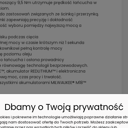
oszący 9,5 Nm utrzymuje prędkość łańcucha w
ciom.
o zastosowań związanych ze ścinką i przerzynką.
nki zapewniają precyzję i dokładność
wość wyboru pomiędzy najwyższą mocą a
isku podczas cięcia
łnej mocy w czasie krótszym niż 1 sekunda
tkownikowi pełną kontrolę mocy
lę poziomu oleju
do łańcucha i osłona prowadnicy
je równowagę technologii bezprzewodowych.
™, akumulator REDLITHIUM™ i elektroniczna
ową moc, czas pracy i trwałość.
wszystkimi akumulatorami MILWAUKEE® M18™
Dbamy o Twoją prywatność
9ml
cookies i pokrewne im technologie umożliwiają poprawne działanie str
ają nam dostosować ofertę do Twoich potrzeb. Możesz zaakcepto
ystanie przez nas wszystkich tych plików i przejść do sklepu lub