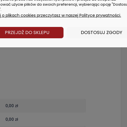
ować użycie plików do swoich preferencji, wybierając opcję "Dostos
.
 o plikach cookies przeczytasz w naszej Polityce prywatności.
FB8)
PRZEJDŹ DO SKLEPU
DOSTOSUJ ZGODY
ch
0,00 zł
0,00 zł