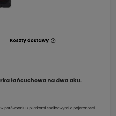
Koszty dostawy
Cena nie zawiera
ewentualnych kosztów
płatności
arka łańcuchowa na dwa aku.
w porównaniu z pilarkami spalinowymi o pojemności