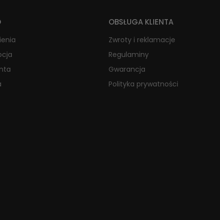
O
OBSŁUGA KLIENTA
ienia
Zwroty i reklamacje
ocja
Regulaminy
onta
Gwarancja
a
Polityka prywatności