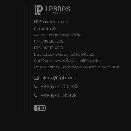
LPBros sp. z o.o.
Damrota 28
47-220 Kędzierzyn-Koźle
NIP: 7492107203
KRS: 0001014318
Kapitał zakładowy: 50 000,00 ZŁ
Sąd Rejonowy w Opolu, VIII Wydział
Gospodarczy Krajowego Rejestru Sądowego
sklep@lpbros.pl
+48 577 700 333
+48 530 032 123