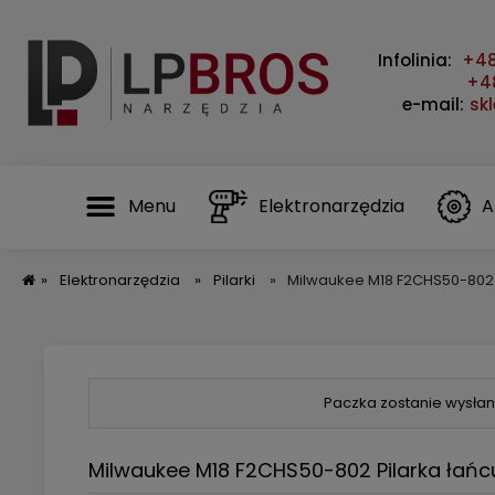
Infolinia:
+48
+48
e-mail:
sk
Menu
Elektronarzędzia
A
»
Elektronarzędzia
»
Pilarki
»
Milwaukee M18 F2CHS50-802 
Paczka zostanie wysłan
Milwaukee M18 F2CHS50-802 Pilarka łań