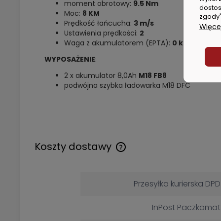
moment obrotowy:
9.5 Nm
dostos
Moc:
8 KM
zgody"
Prędkość łańcucha:
3 m/s
Więcej
Ustawienia prędkości:
2
Waga z akumulatorem (EPTA):
0 kg (2x M18 
WYPOSAŻENIE
:
2 x akumulator 8,0Ah
M18 FB8
podwójna szybka ładowarka M18 DFC
Koszty dostawy
Cena nie zawiera ewentualny
kosztów płatności
Przesyłka kurierska DPD
InPost Paczkomat