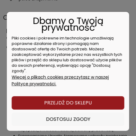
Opis
Dbamy o Twoją
prywatność
Milwaukee Szczypce nastawne 200mm
48226208
Pliki cookies i pokrewne im technologie umożliwiają
poprawne działanie strony i pomagają nam
Charakterystyka produktu
dostosować ofertę do Twoich potrzeb. Możesz
zaakceptować wykorzystanie przez nas wszystkich tych
Do chwytania, mocowania i trzymania przedmiotów
plików i przejść do sklepu lub dostosować użycie plików
obrabianych.
do swoich preferencji, wybierając opcję "Dostosuj
Regulacja jednym przyciskiem zapewnia szybki i pewny
zgody".
chwyt.
Więcej o plikach cookies przeczytasz w naszej
Precyzyjne pozycje regulacji skali dla precyzyjnego
Polityce prywatności.
chwytu. Mniej przestojów i większa wydajność.
Przycisk samoblokujący do szybkiej i mocnej regulacji.
Szczęki z rowkiem w kształcie litery V z profilem
PRZEJDŹ DO SKLEPU
zapewniającym mocniejszy chwyt, dokładniejsze
dopasowanie i mniejszy poślizg.
Specjalne utwardzanie zębów 60 HRC.
DOSTOSUJ ZGODY
Wykonane z kutej stali stopowej niklu i chromu dla
najlepszej trwałości i dobrej ochrony przed rdzą.
Ergonomiczne i trwałe, formowane uchwyty zwiększają