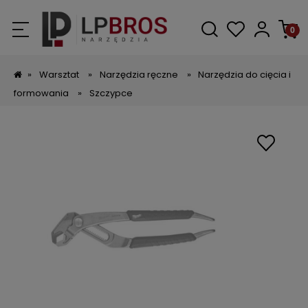
»
Warsztat
»
Narzędzia ręczne
»
Narzędzia do cięcia i
formowania
»
Szczypce