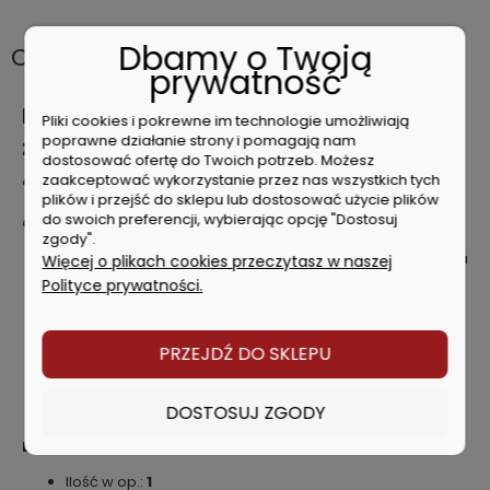
Dbamy o Twoją
Opis
prywatność
Milwaukee WT SS BL T-shirt z kieszonką
Pliki cookies i pokrewne im technologie umożliwiają
poprawne działanie strony i pomagają nam
z krótkim rękawem roz. XXL kolor szary
dostosować ofertę do Twoich potrzeb. Możesz
4932493012
zaakceptować wykorzystanie przez nas wszystkich tych
plików i przejść do sklepu lub dostosować użycie plików
do swoich preferencji, wybierając opcję "Dostosuj
CHARAKTERYSTYKA PRODUKTU:
zgody".
Wytrzymała tkanina o gramaturze 200 g/m², odporna na
Więcej o plikach cookies przeczytasz w naszej
rozdarcia i ścieranie, doskonale sprawdzająca się w
Polityce prywatności.
miejscu pracy.
Wytrzymała i oddychająca mieszanka bawełny (60) i
poliestru (40).
PRZEJDŹ DO SKLEPU
Storage pocket to store pens, ear plugs or other items.
Współczynnik ochrony UV UPF 50+ zgodnie z normą EN
DOSTOSUJ ZGODY
13758-1.
DANE TECHNICZNE:
Ilość w op.:
1