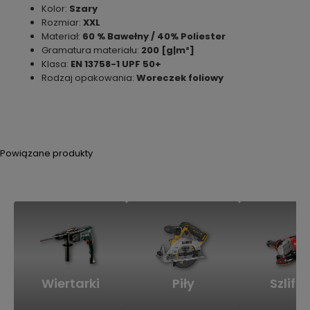
Kolor:
Szary
Rozmiar:
XXL
Materiał
:
60 % Bawełny / 40% Poliester
Gramatura materiału:
200
[g|m²]
Klasa:
EN 13758-1 UPF 50+
Rodzaj opakowania:
Woreczek foliowy
Powiązane produkty
Wiertarki
Piły
Szlifie