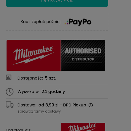
DO KOSZYKA
Kup i zapłać później
Dostępność:
5 szt.
Wysyłka w:
24 godziny
Dostawa:
od 8,99 zł
- DPD Pickup
Cena nie zawiera ewentualnych kosztów
sprawdź formy dostawy
płatności
Kod produktu: