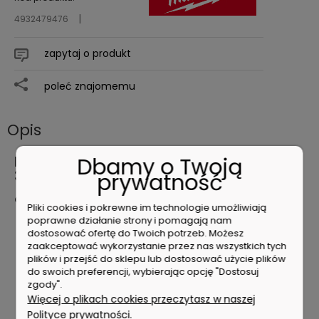
4932479476
zapytaj o produkt
poleć znajomemu
Opis
Dbamy o Twoją
Milwaukee Wiertło do drewna SPFD
32x165mm 4932479476
prywatność
Charakterystyka produktu
Pliki cookies i pokrewne im technologie umożliwiają
poprawne działanie strony i pomagają nam
Przejdź wyżej od wiertła płaskiego do jakości i
dostosować ofertę do Twoich potrzeb. Możesz
wydajności – szybsze wiercenie, dłuższa żywotność i
zaakceptować wykorzystanie przez nas wszystkich tych
mniej zakleszczania!
plików i przejść do sklepu lub dostosować użycie plików
Podwójna krawędź skrawająca wiertła zapewnia
do swoich preferencji, wybierając opcję "Dostosuj
szybkie i dynamiczne wiercenie – do 10 razy szybsze
zgody".
wiercenie niż wiertłami płaskimi.
Więcej o plikach cookies przeczytasz w naszej
Stożkowa konstrukcja dla zmniejszenia zapychania
Polityce prywatności.