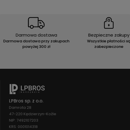
Darmowa dostawa
Bezpieczne zakupy
Darmowa dostawa przy zakupach
Wszystkie płatności s
powyżej 300 zł
zabezpieczone
LPBros sp. z o.o.
Damrota 28
47-220 Kędzierzyn-Koźle
NIP: 7492107203
KRS: 0001014318