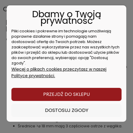
Opis
Dbamy o Twoją
prywatność
Milwaukee Zestaw Wierteł SDS+
MX4 6x7szt. 4932478673
Pliki cookies i pokrewne im technologie umożliwiają
poprawne działanie strony i pomagają nam
Charakterystyka produktu
dostosować ofertę do Twoich potrzeb. Możesz
zaakceptować wykorzystanie przez nas wszystkich tych
Osadzone jednobryłowe ostrze z węglika z końcówką
plików i przejść do sklepu lub dostosować użycie plików
centrującą zapewnia łatwe nawiercanie wstępne i
do swoich preferencji, wybierając opcję "Dostosuj
niebywałą żywotność.
zgody".
Cztery symetryczne krawędzie skrawające w odstępach
Więcej o plikach cookies przeczytasz w naszej
90° gwarantują doskonale okrągłe otwory do
Polityce prywatności.
mocowania kotew oraz redukcję zakleszczania się
wiertła przy natrafieniu na pręt zbrojeniowy
Wielkoobjętościowy rowek wiórowy zapewnia
PRZEJDŹ DO SKLEPU
optymalne odprowadzanie pyłu.
Rowek w postaci 4 spiral zapewnia najniższe wibracje i
niskie jednolite zużycie rowka.
DOSTOSUJ ZGODY
Odpowiednie do cegły, betonu, betonu zbrojonego i
kamienia naturalnego.
Średnice >⌀ 18 mm mają 3 częściowe ostrze z węglika.