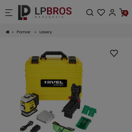
»
Pomiar
»
Lasery