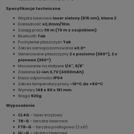
Specyfikacja techniczna
Wiązka laserowa
laser zielony (515 nm), klasa 2
Dokładność
±2,0mm/10m
Zasięg pracy
30 m (70 m z czujnikiem)
Bluetooth
Tak
Pochylenie płaszczyzn
Tak
Zakres samopoziomowania
±3.0°
Generowane płaszczyzny
2 x poziomo (360°), 2 x
pionowo (360°)
Mocowanie na statywie
1/4″, 5/8″
Zasilanie
Li-ion 3,7V (4000mAh)
Klasa odporności
IP54
Zakres temperatury pracy
-10°C do +50°C
Wymiary
148 x 90 x 151 mm
Waga
920g
Wyposażenie
CL4G
– laser krzyżowy
TR-G
– tarczka laserowa
FTR-G
– tarczka podłogowa (2 szt)
GL-G
– okulary laserowe