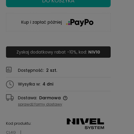
DO KOSZYKA
Kup i zapłać później
Zyskaj dodatkowy rabat -10%, kod:
NIV10
Dostępność:
2 szt.
Wysyłka w:
4 dni
Dostawa:
Darmowa
Cena nie zawiera ewentualnych kosztów
sprawdź formy dostawy
płatności
Kod produktu:
CL4G