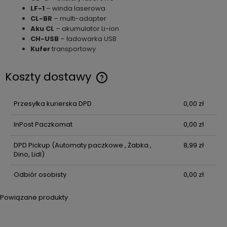
LF-1
– winda laserowa
CL-BR
– multi-adapter
Aku CL
– akumulator Li-ion
CH-USB
– ładowarka USB
Kufer
transportowy
Koszty dostawy
Cena nie zawiera ewentualnych kosztów płatności
Przesyłka kurierska DPD
0,00 zł
InPost Paczkomat
0,00 zł
DPD Pickup
(Automaty paczkowe , Żabka ,
8,99 zł
Dino, Lidl)
Odbiór osobisty
0,00 zł
Powiązane produkty