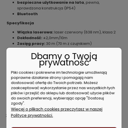
bezpieczne użytkowanie na lata
, pewna,
sprawdzona konstrukcja (IP54)
Bluetooth
Specyfikacja
Wiązka laserowa:
laser czerwony (638 nm), klasa 2
Dokładność:
±2,0mm/10m
Zasięg pracy:
30 m (70 m z czujnikiem)
Bluetooth:
Tak
Dbamy o Twoją
Pochylenie płaszczyzn:
Tak
prywatność
Zakres samopoziomowania:
±3.0°
Generowane płaszczyzny:
2 x poziomo (360°), 2 x
pionowo (360°)
Pliki cookies i pokrewne im technologie umożliwiają
poprawne działanie strony i pomagają nam
Mocowanie na statywie:
1/4″, 5/8″
dostosować ofertę do Twoich potrzeb. Możesz
Zasilanie:
Li-ion 3,7V (4000mAh)
zaakceptować wykorzystanie przez nas wszystkich tych
Klasa odporności:
IP54
plików i przejść do sklepu lub dostosować użycie plików
Zakres temperatury pracy:
-10°C do +50°C
do swoich preferencji, wybierając opcję "Dostosuj
Wymiary:
148 x 90 x 151 mm
zgody".
Waga:
920g
Więcej o plikach cookies przeczytasz w naszej
Polityce prywatności.
Zastosowanie
dokładność i niezawodność
– dobrze widzialna