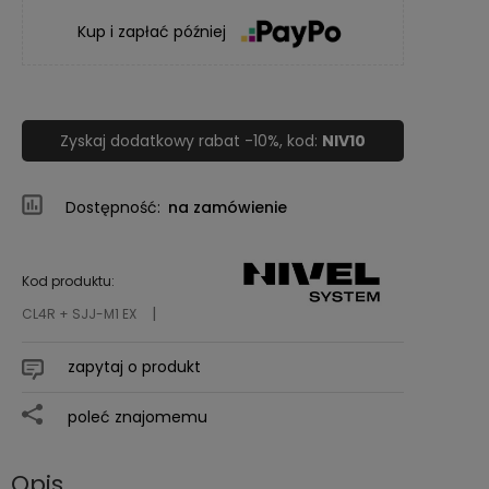
Kup i zapłać później
Zyskaj dodatkowy rabat -10%, kod:
NIV10
Dostępność:
na zamówienie
Kod produktu:
CL4R + SJJ-M1 EX
zapytaj o produkt
poleć znajomemu
Opis