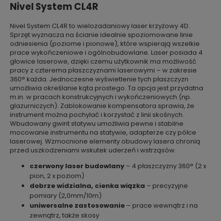
Nivel System CL4R
Nivel System CL4R to wielozadaniowy laser krzyżowy 4D.
Sprzęt wyznacza na ścianie idealnie spoziomowane linie
odniesienia (poziome i pionowe), które wspierają wszelkie
prace wykończeniowe i ogólnobudowlane. Laser posiada 4
głowice laserowe, dzięki czemu użytkownik ma możliwość
pracy z czterema płaszczyznami laserowymi – w zakresie
360° każda. Jednoczesne wyświetlenie tych płaszczyzn
umożliwia określanie kąta prostego. Ta opcja jest przydatna
m.in. w pracach konstrukcyjnych i wykończeniowych (np.
glazurniczych). Zablokowanie kompensatora sprawia, że
instrument można pochylać i korzystać z linii skośnych.
Wbudowany gwint statywu umożliwia pewne i stabilne
mocowanie instrumentu na statywie, adapterze czy półce
laserowej. Wzmocnione elementy obudowy lasera chronią
przed uszkodzeniami wskutek uderzeń i wstrząsów.
czerwony laser budowlany
– 4 płaszczyzny 360° (2 x
pion, 2 x poziom)
dobrze widzialna, cienka wiązka
– precyzyjne
pomiary (2,0mm/10m)
uniwersalne zastosowanie
– prace wewnątrz i na
zewnątrz, także skosy