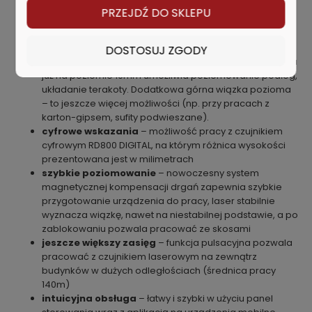
wiązka czerwonego lasera, sprzęt umożliwia pracę z
PRZEJDŹ DO SKLEPU
dokładnością ±2 mm/10 m
wszechstronność i wielozadaniowość
– 4
płaszczyzny laserowe (360°), kontrola prac
DOSTOSUJ ZGODY
budowlanych w zakresie 4 osi (4D), dolna wiązka lasera
już na poziomie 19mm umożliwia poziomowanie podłóg,
układanie terakoty. Dodatkowa górna wiązka pozioma
– to jeszcze więcej możliwości (np. przy pracach z
karton-gipsem, sufity podwieszane).
cyfrowe wskazania
– możliwość pracy z czujnikiem
cyfrowym RD800 DIGITAL, na którym różnica wysokości
prezentowana jest w milimetrach
szybkie poziomowanie
– nowoczesny system
magnetycznej kompensacji drgań zapewnia szybkie
przygotowanie urządzenia do pracy, laser stabilnie
wyznacza wiązkę, nawet na niestabilnej podstawie, a po
zablokowaniu pozwala pracować ze skosami
jeszcze większy zasięg
– funkcja pulsacyjna pozwala
pracować z czujnikiem laserowym na zewnątrz
budynków w dużych odległościach (średnica pracy
140m)
intuicyjna obsługa
– łatwy i szybki w użyciu panel