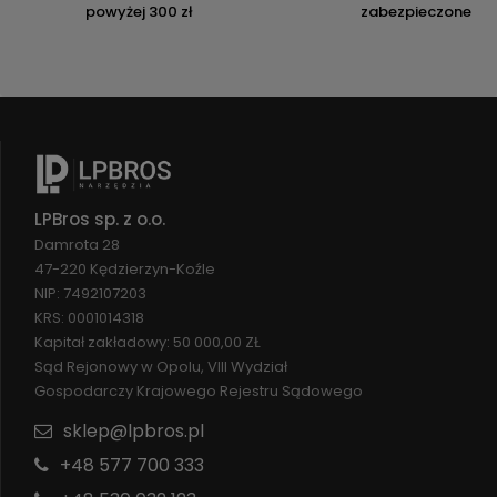
powyżej 300 zł
zabezpieczone
LPBros sp. z o.o.
Damrota 28
47-220 Kędzierzyn-Koźle
NIP: 7492107203
KRS: 0001014318
Kapitał zakładowy: 50 000,00 ZŁ
Sąd Rejonowy w Opolu, VIII Wydział
Gospodarczy Krajowego Rejestru Sądowego
sklep@lpbros.pl
+48 577 700 333