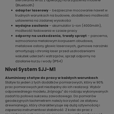
sterowania wraz z aplikacją na urządzenia mobilne
(Bluetooth)
adapter laserowy
– bezpieczne mocowanie nawet w
trudnych warunkach na budowie, dodatkowo możliwość
ustawienia na zadanej wysokości
wydajne zasilanie
– akumulator Li-ion (4000mAh),
możliwość ładowania w czasie pracy
odporny na uszkodzenia, trwały sprzęt
– pancerna,
wzmocniona metalowym korpusem obudowa,
metalowe osłony głowic laserowych, gumowe narożniki
amortyzują i chronią laser przed uszkodzeniami
wskutek uderzeń i wstrząsów, sprzęt odporny na
działanie kurzu i wody (IP54)
Nivel System SJJ-M1
Aluminiowy statyw do pracy w każdych warunkach
Statyw to jeden z tych dodatków pomiarowych, który w 90%
prac pomiarowych jest niezbędny do ich realizacji. Wybór
odpowiedniego modelu „trójnogu” do rodzaju wykonywanych
zadań to połowa sukcesu zawodowego. Do pomiarów
geodezyjnych tachimetrem należy korzystać ze statywu
drewnianego, który charakteryzuje się dużą sztywnością i
zapewnia instrumentowi stabilność. Z kolei do prac z