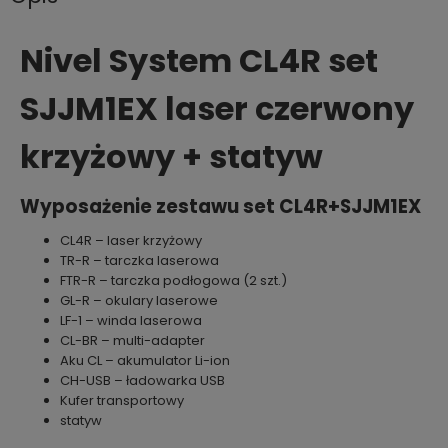
Nivel System CL4R
set
SJJM1EX
laser czerwony
krzyżowy + statyw
Wyposażenie zestawu set CL4R+SJJM1EX
CL4R – laser krzyżowy
TR-R – tarczka laserowa
FTR-R – tarczka podłogowa (2 szt.)
GL-R – okulary laserowe
LF-1 – winda laserowa
CL-BR – multi-adapter
Aku CL – akumulator Li-ion
CH-USB – ładowarka USB
Kufer transportowy
statyw