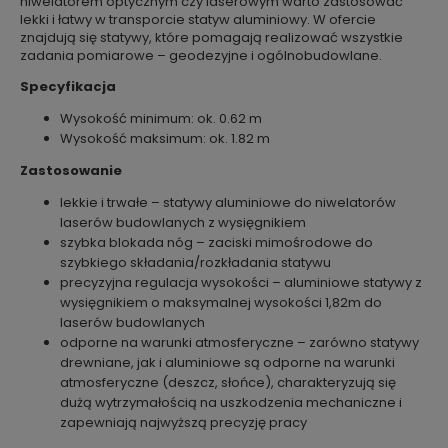
niwelatorem optycznym czy laserowym warto zastosować
lekki i łatwy w transporcie statyw aluminiowy. W ofercie
znajdują się statywy, które pomagają realizować wszystkie
zadania pomiarowe – geodezyjne i ogólnobudowlane.
Specyfikacja
Wysokość minimum: ok. 0.62 m
Wysokość maksimum: ok. 1.82 m
Zastosowanie
lekkie i trwałe – statywy aluminiowe do niwelatorów
laserów budowlanych z wysięgnikiem
szybka blokada nóg – zaciski mimośrodowe do
szybkiego składania/rozkładania statywu
precyzyjna regulacja wysokości – aluminiowe statywy z
wysięgnikiem o maksymalnej wysokości 1,82m do
laserów budowlanych
odporne na warunki atmosferyczne – zarówno statywy
drewniane, jak i aluminiowe są odporne na warunki
atmosferyczne (deszcz, słońce), charakteryzują się
dużą wytrzymałością na uszkodzenia mechaniczne i
zapewniają najwyższą precyzję pracy