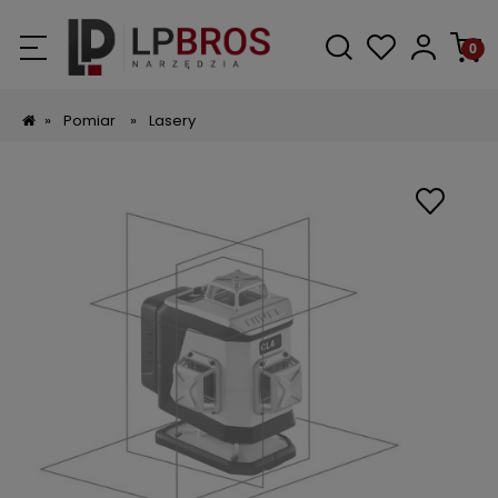
»
Pomiar
»
Lasery