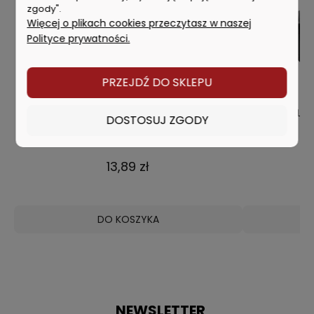
zgody".
Więcej o plikach cookies przeczytasz w naszej
Polityce prywatności.
PRZEJDŹ DO SKLEPU
or
MILWAUKEE Uchwyt magnetyczny do bitów
Makita BL18
DOSTOSUJ ZGODY
HEX 1/4 60mm 4932430478
13,89 zł
DO KOSZYKA
NEWSLETTER