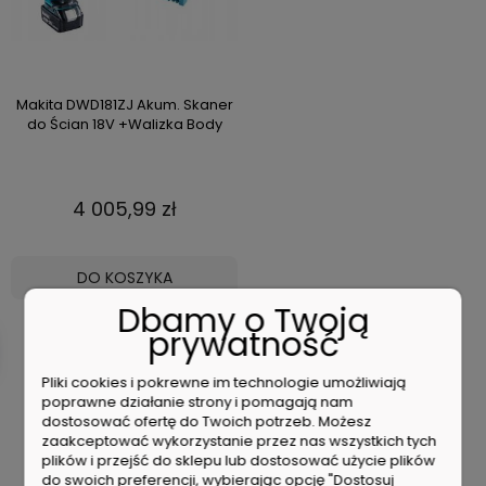
Makita DWD181ZJ Akum. Skaner
do Ścian 18V +Walizka Body
4 005,99 zł
DO KOSZYKA
Dbamy o Twoją
prywatność
Pliki cookies i pokrewne im technologie umożliwiają
BESTSELLERY
poprawne działanie strony i pomagają nam
dostosować ofertę do Twoich potrzeb. Możesz
zaakceptować wykorzystanie przez nas wszystkich tych
plików i przejść do sklepu lub dostosować użycie plików
do swoich preferencji, wybierając opcję "Dostosuj