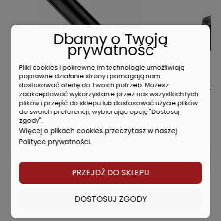
Dbamy o Twoją
prywatność
Pliki cookies i pokrewne im technologie umożliwiają
poprawne działanie strony i pomagają nam
dostosować ofertę do Twoich potrzeb. Możesz
or
MILWAUKEE Uchwyt magnetyczny do bitów
Makita BL18
zaakceptować wykorzystanie przez nas wszystkich tych
HEX 1/4 60mm 4932430478
plików i przejść do sklepu lub dostosować użycie plików
do swoich preferencji, wybierając opcję "Dostosuj
zgody".
13,89 zł
Więcej o plikach cookies przeczytasz w naszej
Polityce prywatności.
DO KOSZYKA
PRZEJDŹ DO SKLEPU
DOSTOSUJ ZGODY