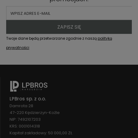
ZAPISZ SIĘ
Twoje dane będą przetwarzane zgodnie z naszą
polityką
prywatności
LPBros sp. z o.o.
Damrota 28
47-220 Kędzierzyn-Koźle
NIP: 7492107203
KRS: 0001014318
Kapitał zakładowy: 50 000,00 ZŁ