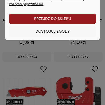
Polityce prywatności.
PRZEJDŹ DO SKLEPU
MILWAUKEE Nożyk z metalowym
MILWAUKEE Nóż nożyk składany
uchwytem 4932471358
FASTBACK 4932471357
DOSTOSUJ ZGODY
81,89 zł
75,60 zł
DO KOSZYKA
DO KOSZYKA