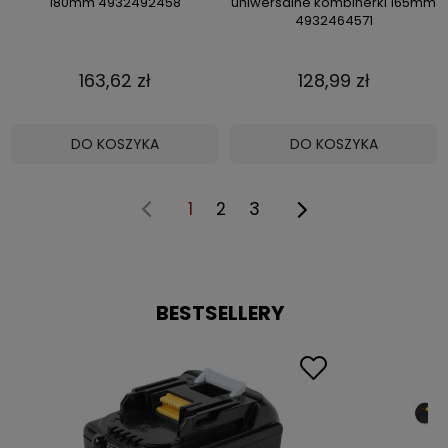
180mm 4932492458
uniwersalne kombinerki 165mm
4932464571
163,62 zł
128,99 zł
DO KOSZYKA
DO KOSZYKA
1
2
3
BESTSELLERY