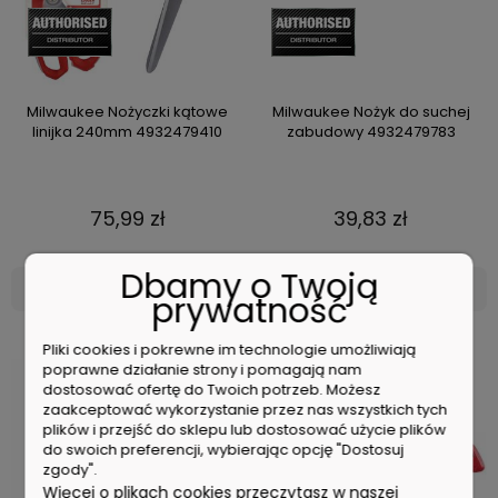
Milwaukee Nożyczki kątowe
Milwaukee Nożyk do suchej
linijka 240mm 4932479410
zabudowy 4932479783
75,99 zł
39,83 zł
Dbamy o Twoją
DO KOSZYKA
DO KOSZYKA
prywatność
Pliki cookies i pokrewne im technologie umożliwiają
poprawne działanie strony i pomagają nam
dostosować ofertę do Twoich potrzeb. Możesz
zaakceptować wykorzystanie przez nas wszystkich tych
plików i przejść do sklepu lub dostosować użycie plików
do swoich preferencji, wybierając opcję "Dostosuj
zgody".
Więcej o plikach cookies przeczytasz w naszej