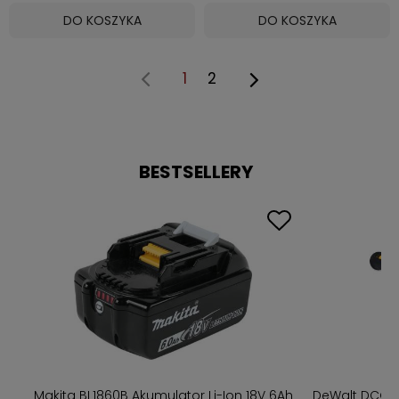
DO KOSZYKA
DO KOSZYKA
1
2
BESTSELLERY
w
Makita BL1860B Akumulator Li-Ion 18V 6Ah
DeWalt DCG4