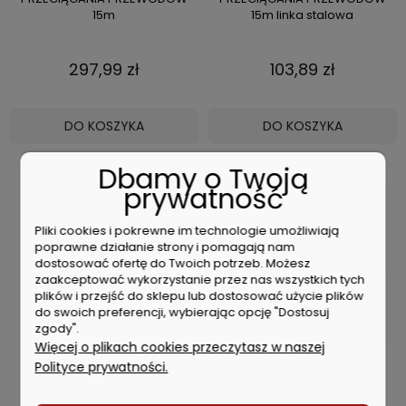
15m
15m linka stalowa
297,99 zł
103,89 zł
DO KOSZYKA
DO KOSZYKA
Dbamy o Twoją
prywatność
Pliki cookies i pokrewne im technologie umożliwiają
poprawne działanie strony i pomagają nam
dostosować ofertę do Twoich potrzeb. Możesz
zaakceptować wykorzystanie przez nas wszystkich tych
plików i przejść do sklepu lub dostosować użycie plików
do swoich preferencji, wybierając opcję "Dostosuj
zgody".
Więcej o plikach cookies przeczytasz w naszej
Polityce prywatności.
MILWAUKEE NARZĘDZIE DO
Milwaukee Obcinak do rur
PRZECIĄGANIA PRZEWODÓW
miedzianych C12 PC-0 12V
7,5m
4933411920