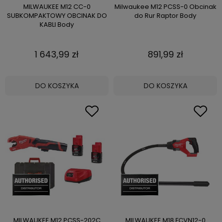
MILWAUKEE M12 CC-0
Milwaukee M12 PCSS-0 Obcinak
SUBKOMPAKTOWY OBCINAK DO
do Rur Raptor Body
KABLI Body
1 643,99 zł
891,99 zł
DO KOSZYKA
DO KOSZYKA
MILWAUKEE M12 PCSS-202C
MILWAUKEE M18 FCVN12-0