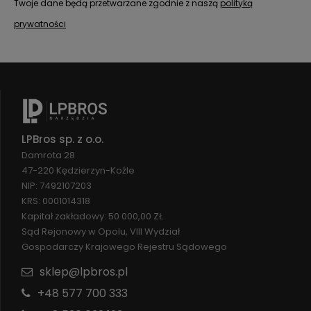
Twoje dane będą przetwarzane zgodnie z naszą
polityką
prywatności
LPBros sp. z o.o.
Damrota 28
47-220 Kędzierzyn-Koźle
NIP: 7492107203
KRS: 0001014318
Kapitał zakładowy: 50 000,00 ZŁ
Sąd Rejonowy w Opolu, VIII Wydział
Gospodarczy Krajowego Rejestru Sądowego
sklep@lpbros.pl
+48 577 700 333