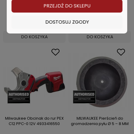
PRZEJDŹ DO SKLEPU
95,99 zł
513,99 zł
DOSTOSUJ ZGODY
DO KOSZYKA
DO KOSZYKA
Milwaukee Obcinak do rur PEX
MILWAUKEE Pierścień do
C12 PPC-0 12V 4933416550
gromadzenia pyłu Ø 5 – 8 MM