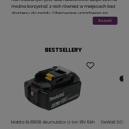
można korzystać z nich również w miejscach bez
dostępu do prądu. Oferowane urządzenia są
wytrzymałe i odporne na niekorzystne warunki
Rozwiń
zewnętrzne. W naszym sklepie znajdziesz m.in.
opryskiwacze, nożyce, zamiatarki, rozdrabniacze i
wiele innych.
BESTSELLERY
Wydajne nożyce do żywopłotu
W ogrodzie bardzo przydają się akumulatorowe
nożyce do żywopłotu. Ich obsługa nie męczy
użytkownika i nie powoduje nadmiernego hałasu
oraz emisji spalin. Nożyce umożliwiają przycięcie
nawet grubych gałęzi. Są bardzo wydajne,
szybkie i wytrzymałe.
Wygodne w użyciu opryskiwacze
akumulatorowe
w
Makita BL1860B Akumulator Li-Ion 18V 6Ah
DeWalt DCG4
Kolejnym niezbędnym narzędziem do ogrodu są