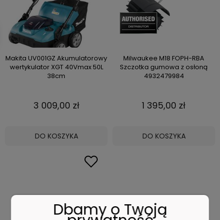
Makita UV001GZ Akumulatorowy
Milwaukee M18 FOPH-RBA
wertykulator XGT 40Vmax 50L
Szczotka gumowa z osłoną
38cm
4932479984
3 009,00 zł
1 395,00 zł
DO KOSZYKA
DO KOSZYKA
Dbamy o Twoją