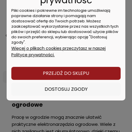
prywatność
Pliki cookies i pokrewne im technologie umożliwiają
poprawne działanie strony i pomagają nam
dostosować ofertę do Twoich potrzeb. Możesz
zaakceptować wykorzystanie przez nas wszystkich tych
Milwaukee Wysokowydajne
plików i przejść do sklepu lub dostosować użycie plików
ostrze do kosiarki 18"/460mm
do swoich preferencji, wybierając opcję "Dostosuj
4932492107
zgody".
Więcej o plikach cookies przeczytasz w naszej
Polityce prywatności.
143,00 zł
PRZEJDŹ DO SKLEPU
DO KOSZYKA
DOSTOSUJ ZGODY
Niezbędne elektronarzędzia
ogrodowe
Pracę w ogrodzie mogą znacznie ułatwić
praktyczne elektronarzędzia ogrodowe. Wiele z
nich zasilanych jest akumulatorowo, dzięki czemu