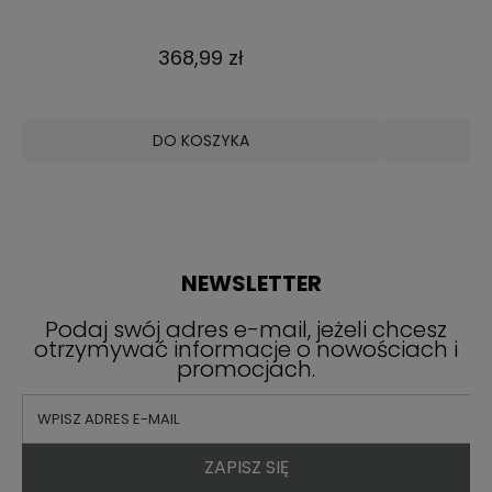
opryskiwacze akumulatorowe. Warto wybrać
model plecakowy, który łatwo można przenosić z
368,99 zł
miejsca do miejsca. Jest on bardzo wygodny i
intuicyjny w obsłudze. Opryskiwacze przydają się
do pielęgnacji warzyw, kwiatów, a nawet krzewów
DO KOSZYKA
i drzew.
NEWSLETTER
Podaj swój adres e-mail, jeżeli chcesz
otrzymywać informacje o nowościach i
promocjach.
ZAPISZ SIĘ