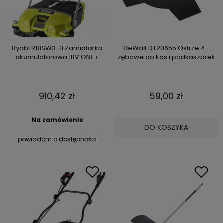
Ryobi R18SW3-0 Zamiatarka
DeWalt DT20655 Ostrze 4-
akumulatorowa 18V ONE+
zębowe do kos i podkaszarek
910,42 zł
59,00 zł
Na zamówienie
DO KOSZYKA
powiadom o dostępności