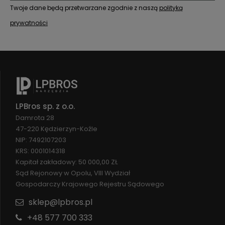
Twoje dane będą przetwarzane zgodnie z naszą
polityką
prywatności
LPBros sp. z o.o.
Damrota 28
47-220 Kędzierzyn-Koźle
NIP: 7492107203
KRS: 0001014318
Kapitał zakładowy: 50 000,00 ZŁ
Sąd Rejonowy w Opolu, VIII Wydział
Gospodarczy Krajowego Rejestru Sądowego
sklep@lpbros.pl
+48 577 700 333