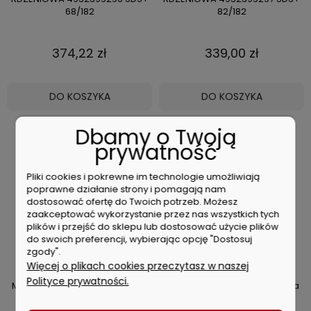
68/182
82/182
374,22 zł
339,00 zł
DO KOSZYKA
DO KOSZYKA
Dbamy o Twoją
prywatność
Pliki cookies i pokrewne im technologie umożliwiają
poprawne działanie strony i pomagają nam
dostosować ofertę do Twoich potrzeb. Możesz
zaakceptować wykorzystanie przez nas wszystkich tych
plików i przejść do sklepu lub dostosować użycie plików
do swoich preferencji, wybierając opcję "Dostosuj
zgody".
Więcej o plikach cookies przeczytasz w naszej
Polityce prywatności.
Milwaukee Nasadka udarowa
Milwaukee Nasadka udarowa
1/2" 20mm 4932480314
1/2" 23mm 4932480317