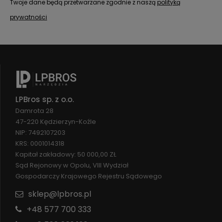
Twoje dane będą przetwarzane zgodnie z naszą
polityką
prywatności
LPBros sp. z o.o.
Damrota 28
47-220 Kędzierzyn-Koźle
NIP: 7492107203
KRS: 0001014318
Kapitał zakładowy: 50 000,00 ZŁ
Sąd Rejonowy w Opolu, VIII Wydział
Gospodarczy Krajowego Rejestru Sądowego
sklep@lpbros.pl
+48 577 700 333