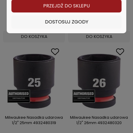
PRZEJDŹ DO SKLEPU
32,31 zł
36,91 zł
DOSTOSUJ ZGODY
DO KOSZYKA
DO KOSZYKA
Milwaukee Nasadka udarowa
Milwaukee Nasadka udarowa
1/2" 25mm 4932480319
1/2" 26mm 4932480320