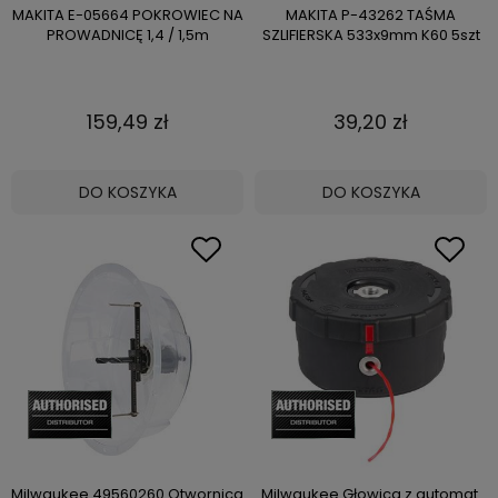
MAKITA E-05664 POKROWIEC NA
MAKITA P-43262 TAŚMA
PROWADNICĘ 1,4 / 1,5m
SZLIFIERSKA 533x9mm K60 5szt
159,49 zł
39,20 zł
DO KOSZYKA
DO KOSZYKA
Milwaukee 49560260 Otwornica
Milwaukee Głowica z automat.