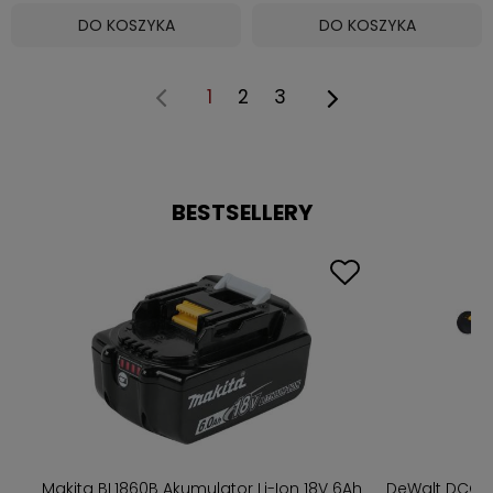
DO KOSZYKA
DO KOSZYKA
1
2
3
BESTSELLERY
w
Makita BL1860B Akumulator Li-Ion 18V 6Ah
DeWalt DCG4