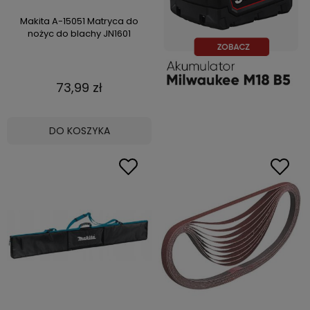
Makita A-15051 Matryca do
nożyc do blachy JN1601
73,99 zł
DO KOSZYKA