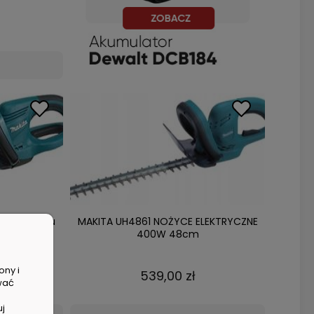
o żywopłotu
MAKITA UH4861 NOŻYCE ELEKTRYCZNE
400W 48cm
ony i
539,00 zł
wać
uj