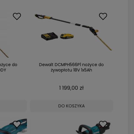
ożyce do
Dewalt DCMPH566P1 nożyce do
ODY
żywopłotu 18V 1x5Ah
1 199,00 zł
DO KOSZYKA