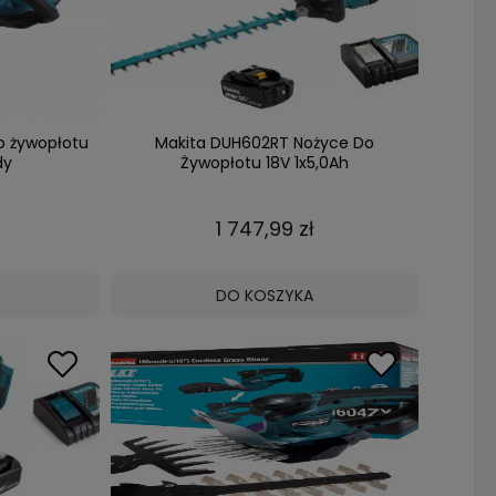
o żywopłotu
Makita DUH602RT Nożyce Do
dy
Żywopłotu 18V 1x5,0Ah
1 747,99 zł
DO KOSZYKA