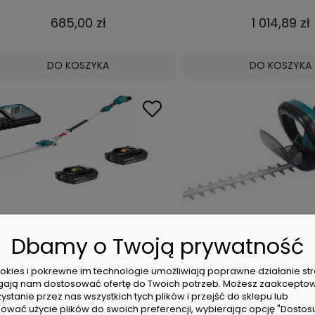
685,00 zł
1 014,89 zł
DO KOSZYKA
DO KOSZYKA
Makita DUN500WRGE Nożyce Do
Makita UH4570 Nożyce d
Żywopłotu 18V 2x6Ah
550W 45cm
Dbamy o Twoją prywatność
cookies i pokrewne im technologie umożliwiają poprawne działanie str
2 249,00 zł
538,99 zł
ają nam dostosować ofertę do Twoich potrzeb. Możesz zaakcepto
ystanie przez nas wszystkich tych plików i przejść do sklepu lub
ować użycie plików do swoich preferencji, wybierając opcję "Dostos