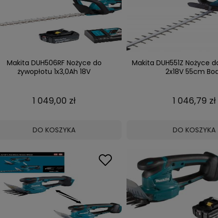
Makita DUH506RF Nożyce do
Makita DUH551Z Nożyce d
żywopłotu 1x3,0Ah 18V
2x18V 55cm Bo
1 049,00 zł
1 046,79 zł
DO KOSZYKA
DO KOSZYKA