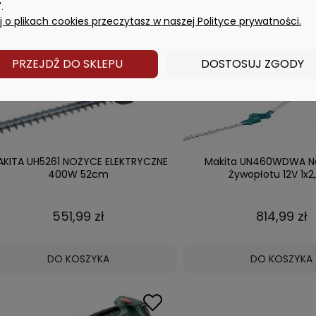
DO KOSZYKA
DO KOSZYKA
.
 o plikach cookies przeczytasz w naszej Polityce prywatności.
PRZEJDŹ DO SKLEPU
DOSTOSUJ ZGODY
KITA UH5261 NOŻYCE ELEKTRYCZNE
Makita UN460WDWA N
400W 52cm
Żywopłotu 12V 1x2
551,99 zł
814,99 zł
DO KOSZYKA
DO KOSZYKA