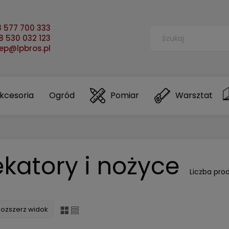
 577 700 333
 530 032 123
lep@lpbros.pl
kcesoria
Ogród
Pomiar
Warsztat
katory i nożyce
Liczba pro
Rozszerz widok