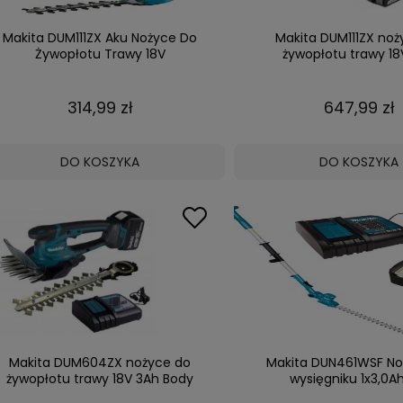
Makita DUM111ZX Aku Nożyce Do
Makita DUM111ZX noż
Żywopłotu Trawy 18V
żywopłotu trawy 18
314,99 zł
647,99 zł
DO KOSZYKA
DO KOSZYKA
Makita DUM604ZX nożyce do
Makita DUN461WSF No
żywopłotu trawy 18V 3Ah Body
wysięgniku 1x3,0Ah