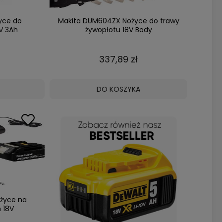
yce do
Makita DUM604ZX Nożyce do trawy
V 3Ah
żywopłotu 18V Body
337,89 zł
DO KOSZYKA
życe na
 18V