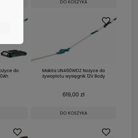
DO KOSZYKA
ożyce do
Makita UN460WDZ Nożyce do
,0Ah
żywopłotu wysięgnik 12V Body
619,00 zł
DO KOSZYKA