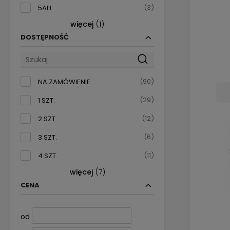
(3)
5AH
więcej
(1)
(1)
6AH
DOSTĘPNOŚĆ
(90)
NA ZAMÓWIENIE
(29)
1 SZT.
(12)
2 SZT.
(6)
3 SZT.
(11)
4 SZT.
więcej
(7)
(2)
5 SZT.
CENA
(1)
6 SZT.
(2)
8 SZT.
od
(2)
10 SZT.