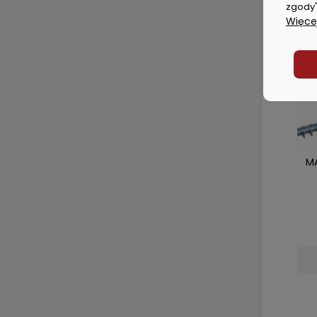
zgody"
Więcej
MA