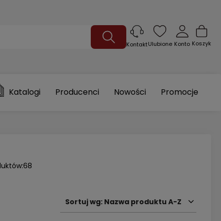
Koszyk
Ulubione
Konto
Kontakt
Katalogi
Producenci
Nowości
Promocje
duktów:
68
Sortuj wg:
Nazwa produktu A-Z