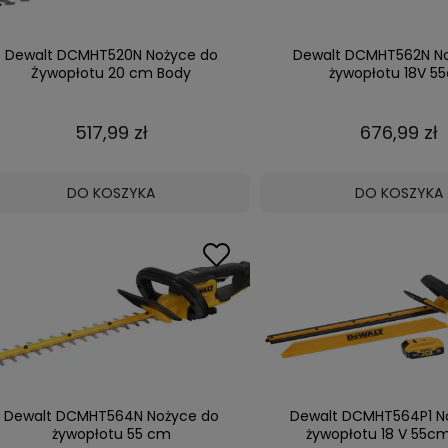
Dewalt DCMHT520N Nożyce do
Dewalt DCMHT562N N
Żywopłotu 20 cm Body
żywopłotu 18V 5
517,99 zł
676,99 zł
DO KOSZYKA
DO KOSZYKA
Dewalt DCMHT564N Nożyce do
Dewalt DCMHT564P1 N
żywopłotu 55 cm
żywopłotu 18 V 55cm