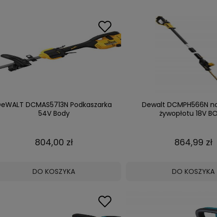
eWALT DCMAS5713N Podkaszarka
Dewalt DCMPH566N n
54V Body
żywopłotu 18V B
804,00 zł
864,99 zł
DO KOSZYKA
DO KOSZYKA