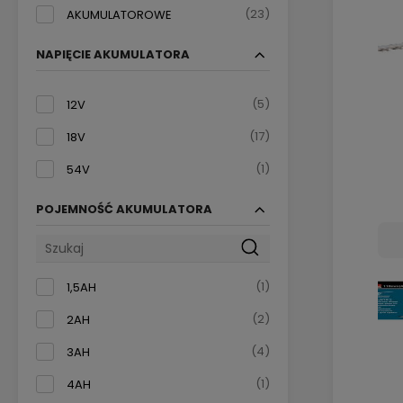
(23)
AKUMULATOROWE
NAPIĘCIE AKUMULATORA
(5)
12V
(17)
18V
(1)
54V
POJEMNOŚĆ AKUMULATORA
(1)
1,5AH
(2)
2AH
(4)
3AH
(1)
4AH