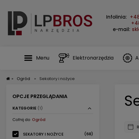
Infolinia:
+48
+48
e-mail:
sk
Menu
Elektronarzędzia
A
»
Ogród
»
Sekatory i nożyce
Se
OPCJE PRZEGLĄDANIA
KATEGORIE
(1)
Cofnij do
Ogród
(68)
SEKATORY I NOŻYCE