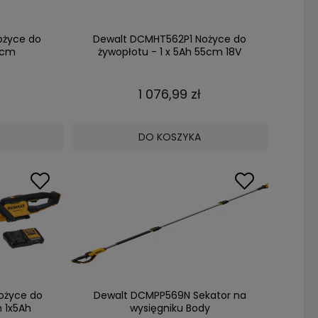
ożyce do
Dewalt DCMHT562P1 Nożyce do
5cm
żywopłotu - 1 x 5Ah 55cm 18V
1 076,99 zł
DO KOSZYKA
ożyce do
Dewalt DCMPP569N Sekator na
 1x5Ah
wysięgniku Body