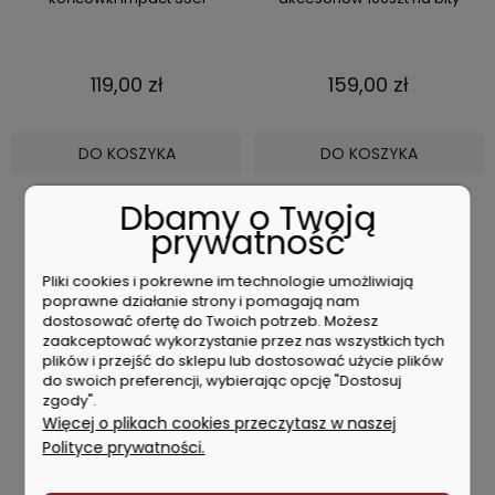
119,00 zł
159,00 zł
DO KOSZYKA
DO KOSZYKA
Dbamy o Twoją
prywatność
Pliki cookies i pokrewne im technologie umożliwiają
poprawne działanie strony i pomagają nam
dostosować ofertę do Twoich potrzeb. Możesz
zaakceptować wykorzystanie przez nas wszystkich tych
plików i przejść do sklepu lub dostosować użycie plików
do swoich preferencji, wybierając opcję "Dostosuj
zgody".
Więcej o plikach cookies przeczytasz w naszej
Polityce prywatności.
Makita E-10730 zestaw bitów
Metabo LPZ 4 Set zestawy
wierteł nasadek 102el
narzędzi pneumatycznych