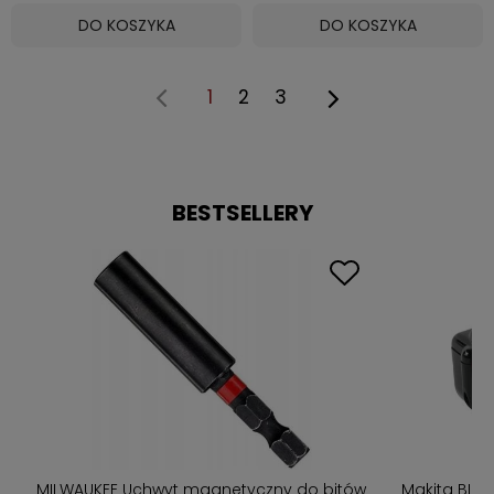
DO KOSZYKA
DO KOSZYKA
1
2
3
BESTSELLERY
or
MILWAUKEE Uchwyt magnetyczny do bitów
Makita BL18