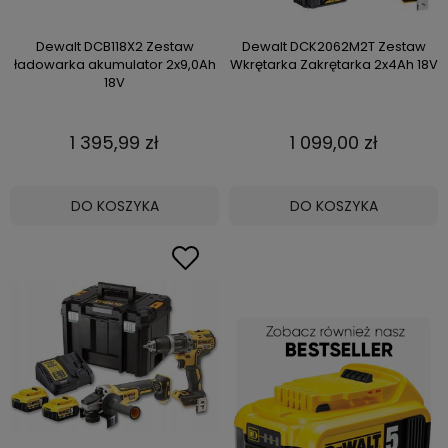
Dewalt DCB118X2 Zestaw
Dewalt DCK2062M2T Zestaw
ładowarka akumulator 2x9,0Ah
Wkrętarka Zakrętarka 2x4Ah 18V
18V
1 395,99 zł
1 099,00 zł
DO KOSZYKA
DO KOSZYKA