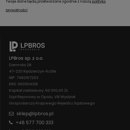
Twoje dane będą przetwarzane zgodnie z naszą
polityką
prywatności
LPBros sp. z o.o.
Damrota 28
47-220 Kędzierzyn-Koźle
NIP: 7492107203
KRS: 0001014318
Kapitał zakładowy: 50 000,00 ZŁ
Sąd Rejonowy w Opolu, VIII Wydział
Gospodarczy Krajowego Rejestru Sądowego
sklep@lpbros.pl
+48 577 700 333