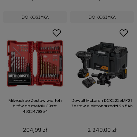
DO KOSZYKA
DO KOSZYKA
Milwaukee Zestaw wierteł i
Dewalt McLaren DCK2225MP2T
bitów do metalu 39szt.
Zestaw elektronarzędzi 2 x 5Ah
4932479854
204,99 zł
2 249,00 zł