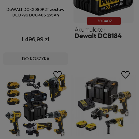
DeWALT DCK2080P2T zestaw
DCD796 DCG405 2x5Ah
1 496,99 zł
DO KOSZYKA