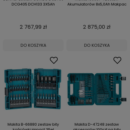
DCG405 DCH133 3X5Ah
Akumulatorów 8x5,0Ah Makpac
2 767,99 zł
2 875,00 zł
DO KOSZYKA
DO KOSZYKA
Makita B-66880 zestaw bity
Makita D-47248 zestaw
końcówki impact 35el
akcesoriów 100szt na bity