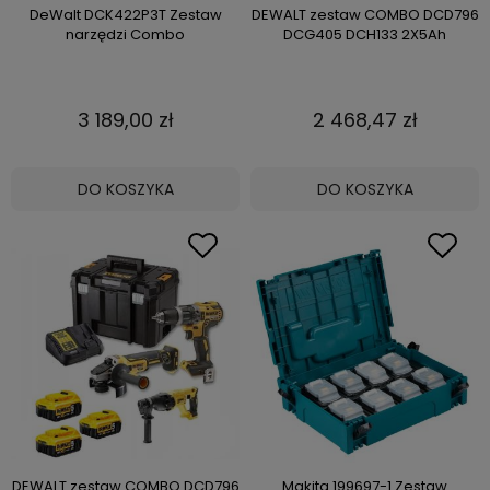
DeWalt DCK422P3T Zestaw
DEWALT zestaw COMBO DCD796
narzędzi Combo
DCG405 DCH133 2X5Ah
3 189,00 zł
2 468,47 zł
DO KOSZYKA
DO KOSZYKA
DEWALT zestaw COMBO DCD796
Makita 199697-1 Zestaw