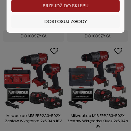
PRZEJDŹ DO SKLEPU
187,49 zł
175,99 zł
DOSTOSUJ ZGODY
DO KOSZYKA
DO KOSZYKA
Milwaukee M18 FPP2A3-502X
Milwaukee M18 FPP2B3-502X
Zestaw Wkrętarka 2x5,0Ah 18V
Zestaw Wkrętarka Klucz 2x5,0Ah
18V