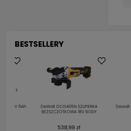
BESTSELLERY
DeWalt DCB184 Akumulator bateria 18V
MAKITA BL
5Ah
265,00 zł