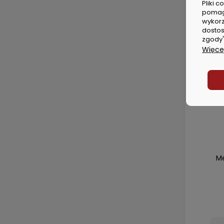
Pliki 
pomag
wykorz
dostos
zgody"
Więcej
Me