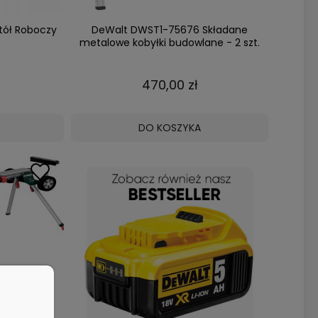
tół Roboczy
DeWalt DWST1-75676 Składane
metalowe kobyłki budowlane - 2 szt.
470,00 zł
DO KOSZYKA
Do Kapówek
01