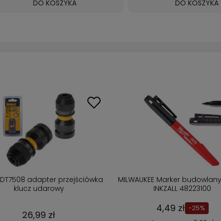
DO KOSZYKA
DO KOSZYKA
1850B bateria 18V 5Ah
MILWAUKEE Uchwyt magnetyczny 
akumulator
bitów HEX 1/4 60mm 4932430478
312,99 zł
13,89 zł