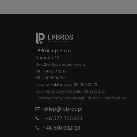
LPBros sp. z o.o.
Damrota 28
47-220 Kędzierzyn-Koźle
NIP: 7492107203
KRS: 0001014318
Kapitał zakładowy: 50 000,00 ZŁ
Sąd Rejonowy w Opolu, VIII Wydział
Gospodarczy Krajowego Rejestru Sądowego
sklep@lpbros.pl
+48 577 700 333
+48 530 032 123