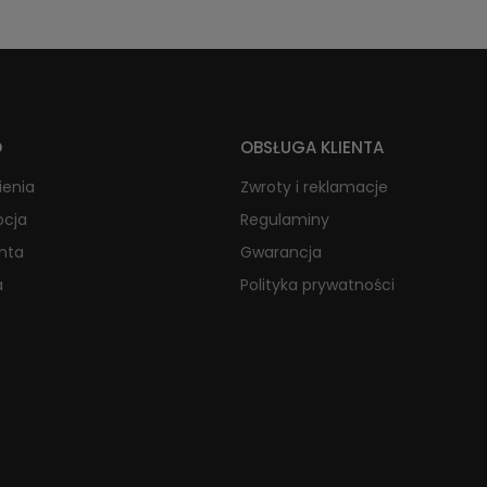
O
OBSŁUGA KLIENTA
ienia
Zwroty i reklamacje
ocja
Regulaminy
onta
Gwarancja
a
Polityka prywatności