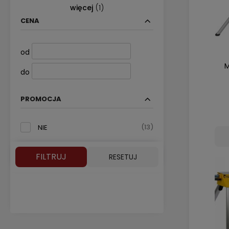
więcej
(1)
(1)
8 SZT.
CENA
od
M
do
PROMOCJA
(13)
NIE
FILTRUJ
RESETUJ