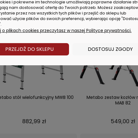
cookies i pokrewne im technologie umożliwiają poprawne działanie str
ają nam dostosować ofertę do Twoich potrzeb. Możesz zaakcepto
239,00 zł
929,00 zł
ystanie przez nas wszystkich tych plików i przejść do sklepu lub
ować użycie plików do swoich preferencji, wybierając opcję "Dostos
.
DO KOSZYKA
DO KOSZYKA
 o plikach cookies przeczytasz w naszej Polityce prywatności.
PRZEJDŹ DO SKLEPU
DOSTOSUJ ZGODY
tabo stół wielofunkcyjny MWB 100
Metabo zestaw kozłów 
MAB 82
882,99 zł
549,00 zł