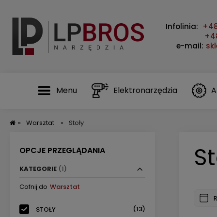
Infolinia:
+48
+48
e-mail:
sk
Menu
Elektronarzędzia
A
»
Warsztat
»
Stoły
St
OPCJE PRZEGLĄDANIA
KATEGORIE
(1)
Cofnij do
Warsztat
(13)
STOŁY