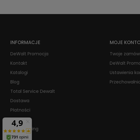
INFORMACJE
MOJE KONT
DeWalt Promocja
Twoje zamów
Kontakt
DeWalt Prom
Katalogi
Ustawienia k
Blog
Przechowalni
Total Service Dewalt
Dostawa
Płatności
O firmie
Raty/Leasing