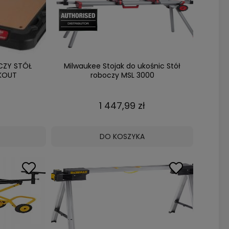
CZY STÓŁ
Milwaukee Stojak do ukośnic Stół
KOUT
roboczy MSL 3000
1 447,99 zł
DO KOSZYKA