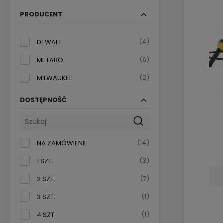
PRODUCENT
(4)
DEWALT
(6)
METABO
(2)
MILWAUKEE
DOSTĘPNOŚĆ
(14)
NA ZAMÓWIENIE
(3)
1 SZT.
(7)
2 SZT.
(1)
3 SZT.
(1)
4 SZT.