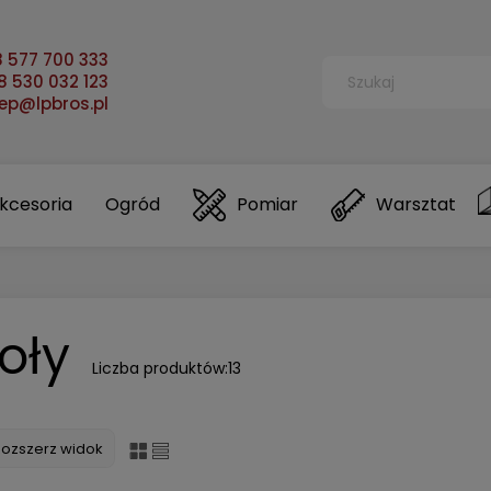
 577 700 333
 530 032 123
lep@lpbros.pl
kcesoria
Ogród
Pomiar
Warsztat
oły
Liczba produktów:
13
Rozszerz widok