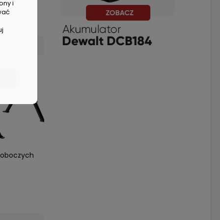
ony i
wać
uj
roboczych