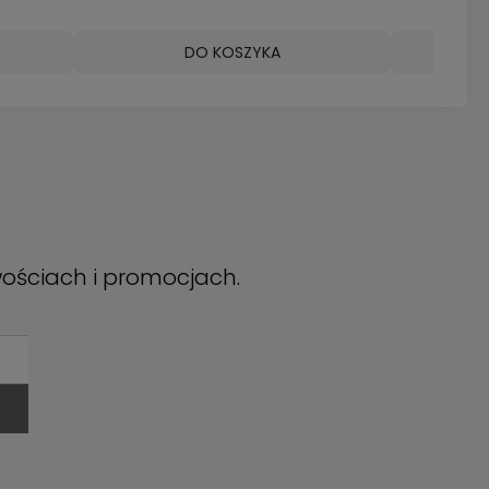
DO KOSZYKA
DO 
wościach i promocjach.