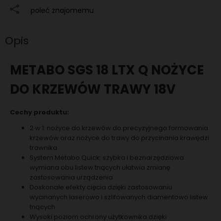
poleć znajomemu
Opis
METABO SGS 18 LTX Q NOŻYCE
DO KRZEWÓW TRAWY 18V
Cechy produktu:
2 w 1: nożyce do krzewów do precyzyjnego formowania
krzewów oraz nożyce do trawy do przycinania krawędzi
trawnika
System Metabo Quick: szybka i beznarzędziowa
wymiana obu listew tnących ułatwia zmianę
zastosowania urządzenia
Doskonałe efekty cięcia dzięki zastosowaniu
wycinanych laserowo i szlifowanych diamentowo listew
tnących
Wysoki poziom ochrony użytkownika dzięki