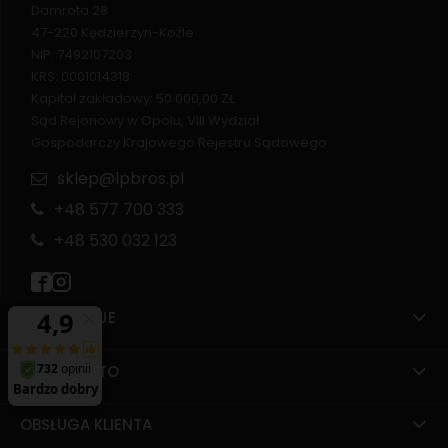
Damrota 28
47-220 Kędzierzyn-Koźle
NIP: 7492107203
KRS: 0001014318
Kapitał zakładowy: 50 000,00 ZŁ
Sąd Rejonowy w Opolu, VIII Wydział
Gospodarczy Krajowego Rejestru Sądowego
sklep@lpbros.pl
+48 577 700 333
+48 530 032 123
INFORMACJE
MOJE KONTO
OBSŁUGA KLIENTA