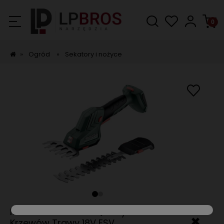
»
Ogród
»
Sekatory i nożyce
Metabo SGS 18 LTX Q Nożyce do
✖
Krzewów Trawy 18V FSV