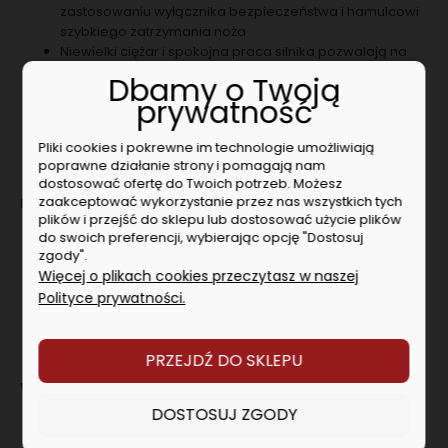
zastosowaniu wyłącznika bezpieczeństwa i hamulcowi
szybkiego zatrzymania noża
Niewielki ciężar i spokojna praca silnika pozwalają na
łatwą i niemęczącą pracę
Dbamy o Twoją
Wąski, gumowany uchwyt zwiększa komfort i precyzję
prywatność
pracy nożycami do krzewów i trawy
Stabilny wysięgnik teleskopowy, który zapobiega
Pliki cookies i pokrewne im technologie umożliwiają
zmęczeniu kręgosłupa i zwiększa precyzję przycinania
poprawne działanie strony i pomagają nam
krawędzi trawnika, jest dostępny jako osprzęt
dostosować ofertę do Twoich potrzeb. Możesz
zaakceptować wykorzystanie przez nas wszystkich tych
Parametry
plików i przejść do sklepu lub dostosować użycie plików
Napięcie akumulatora 18 V
do swoich preferencji, wybierając opcję "Dostosuj
Długość cięcia listwy tnącej do krzewów 20 cm
zgody".
Grubość cięcia listwy tnącej do krzewów 8 mm
Więcej o plikach cookies przeczytasz w naszej
Szerokość cięcia listwy tnącej do trawy 11.5 cm
Polityce prywatności.
Częstotliwość oscylacji na biegu jałowym 2300 /min
Ciężar bez akumulatora 0.8 kg
Ciężar z akumulatorem 1.2 kg
PRZEJDŹ DO SKLEPU
Wibracje
DOSTOSUJ ZGODY
Bieg jałowy 1.2 m/s²
Współczynnik niepewności pomiarowej K 1.5 m/s²