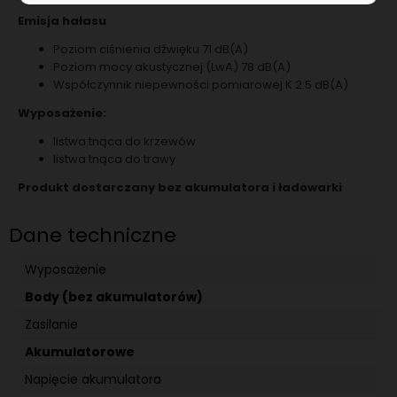
Emisja hałasu
Poziom ciśnienia dźwięku 71 dB(A)
Poziom mocy akustycznej (LwA) 78 dB(A)
Współczynnik niepewności pomiarowej K 2.5 dB(A)
Wyposażenie:
listwa tnąca do krzewów
listwa tnąca do trawy
Produkt dostarczany bez akumulatora i ładowarki
Dane techniczne
Wyposażenie
Body (bez akumulatorów)
Zasilanie
Akumulatorowe
Napięcie akumulatora