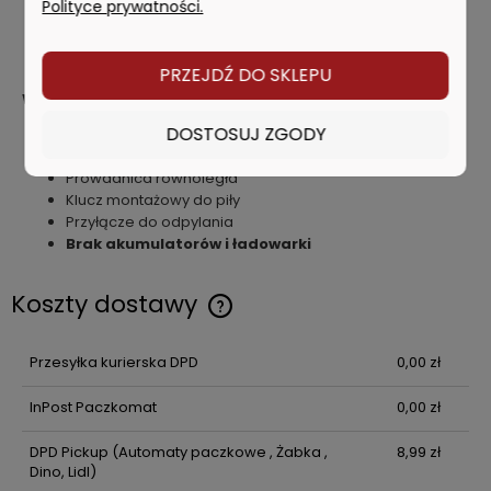
Polityce prywatności.
Długość: 355 mm
Wysokość: 245 mm
Masa: 3.6 kg
PRZEJDŹ DO SKLEPU
W dostawie
DOSTOSUJ ZGODY
Pilarka DeWALT DCS570NT
Tarcza pilarska z 24 zębami do precyzyjnego cięcia
Prowadnica równoległa
Klucz montażowy do piły
Przyłącze do odpylania
Brak akumulatorów i ładowarki
Koszty dostawy
Cena nie zawiera ewentualnych kosztów płatności
Przesyłka kurierska DPD
0,00 zł
InPost Paczkomat
0,00 zł
DPD Pickup
(Automaty paczkowe , Żabka ,
8,99 zł
Dino, Lidl)