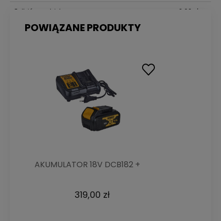
Odbiór osobisty
0,00 zł
POWIĄZANE PRODUKTY
AKUMULATOR 18V DCB182 +
ładowarka DCB1104 DeWALT
319,00 zł