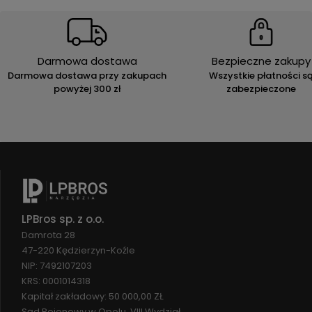
Darmowa dostawa
Bezpieczne zakupy
Darmowa dostawa przy zakupach
Wszystkie płatności s
powyżej 300 zł
zabezpieczone
LPBros sp. z o.o.
Damrota 28
47-220 Kędzierzyn-Koźle
NIP: 7492107203
KRS: 0001014318
Kapitał zakładowy: 50 000,00 ZŁ
Sąd Rejonowy w Opolu, VIII Wydział