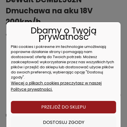
Dmuchawa na aku 18V
200km/h
Dbamy o Twoją
prywatność
Charakterystyka produktu:
Mocny silnik bezszczotkowy zapewniający maksymalną
Pliki cookies i pokrewne im technologie umożliwiają
wydajność w m? / min i km / h przy różnych
poprawne działanie strony i pomagają nam
zastosowaniach. Zwiększona liczba kilometrów na
dostosować ofertę do Twoich potrzeb. Możesz
godzinę dzięki koncentratorowi do ukierunkowanych
zaakceptować wykorzystanie przez nas wszystkich tych
zastosowań.
plików i przejść do sklepu lub dostosować użycie plików
do swoich preferencji, wybierając opcję "Dostosuj
Odpowiednio rozłożony ciężar zapewnia wygodę
zgody".
użytkowania i maksymalną zwrotność. Wyzwalacz
Więcej o plikach cookies przeczytasz w naszej
,,tempomatu" do blokowania prędkości w określonych
Polityce prywatności.
zastosowaniach
Koncentrator ,,Aerospike" Skupia strumień powietrza dla
większej prędkości do 200 km / h. Wybierz odpowiednią
wydajność do każdego zadania
PRZEJDŹ DO SKLEPU
Dane techniczne:
DOSTOSUJ ZGODY
Napięcie akumulatora 18 V