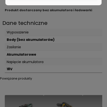
Maks. prędk. wydmuchu 200 km/h
Produkt dostarczany bez akumulatora i ładowarki
Dane techniczne
Wyposażenie
Body (bez akumulatorów)
Zasilanie
Akumulatorowe
Napięcie akumulatora
18V
Powiązane produkty