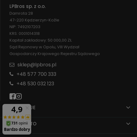
LPBros sp. z o.o.
Damrota 28
47-220 Kędzierzyn-Koźle
NIP: 7492107203
KRS: 0001014318
Kapitał zakładowy: 50 000,00 ZŁ
Sąd Rejonowy w Opolu, VIII Wydział
Gospodarczy Krajowego Rejestru Sądowego
sklep@lpbros.pl
+48 577 700 333
+48 530 032 123
INFORMACJE
MOJE KONTO