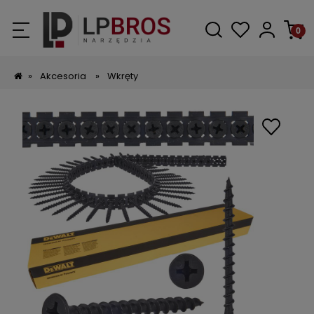
»
Akcesoria
»
Wkręty