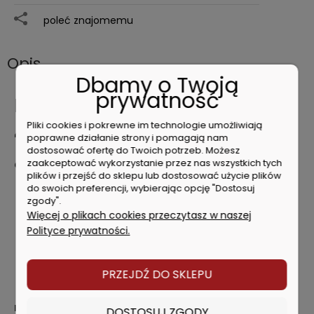
poleć znajomemu
Opis
Dbamy o Twoją
prywatność
DeWalt DWF4100450 wkręty
Pliki cookies i pokrewne im technologie umożliwiają
45 na taśmie drewno 1000
poprawne działanie strony i pomagają nam
dostosować ofertę do Twoich potrzeb. Możesz
zaakceptować wykorzystanie przez nas wszystkich tych
Charakterystyka produktu:
plików i przejść do sklepu lub dostosować użycie plików
Wkręty do montażu płyt G-K
do swoich preferencji, wybierając opcję "Dostosuj
zgody".
50 wkrętów na taśmie
Więcej o plikach cookies przeczytasz w naszej
Ostra końcówka zapewnia szybki i łatwy montaż
Gwint umożliwiający mocowanie płyt G-K do konstrukcji
Polityce prywatności.
drewnianej
Czarne fosfatowanie zwiększa odporność na korozję
Specjalnie zaprojektowana taśma ułatwia montaż i
PRZEJDŹ DO SKLEPU
zapobiega blokowaniu wkrętów
Dane techniczne:
DOSTOSUJ ZGODY