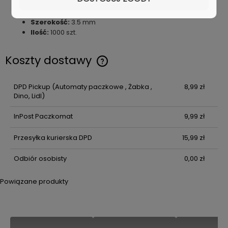
Długość:
45 mm
Szerokość:
3.5 mm
Ilość:
1000 szt.
Koszty dostawy
Cena nie zawiera ewentualnych kosztów płatności
DPD Pickup
(Automaty paczkowe , Żabka ,
8,99 zł
Dino, Lidl)
InPost Paczkomat
9,99 zł
Przesyłka kurierska DPD
15,99 zł
Odbiór osobisty
0,00 zł
Powiązane produkty