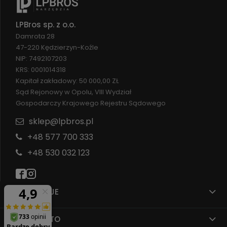
LPBros sp. z o.o.
Damrota 28
47-220 Kędzierzyn-Koźle
NIP: 7492107203
KRS: 0001014318
Kapitał zakładowy: 50 000,00 ZŁ
Sąd Rejonowy w Opolu, VIII Wydział
Gospodarczy Krajowego Rejestru Sądowego
sklep@lpbros.pl
+48 577 700 333
+48 530 032 123
INFORMACJE
MOJE KONTO