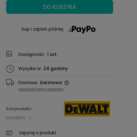
DO KOSZYKA
Kup i zapłać później
Dostępność:
1 szt.
Wysyłka w:
24 godziny
Dostawa:
Darmowa
Cena nie zawiera ewentualnych kosztów
sprawdź formy dostawy
płatności
Kod produktu:
DCG418T2
zapytaj o produkt