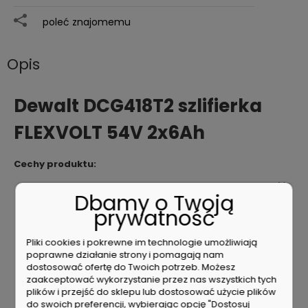
poleć znajomemu
Opis
Dewalt DCG418T2 szlifierka
FLEXVOLT 54V 2x6Ah
Cechy produktu:
Silnik bezszczotkowy 54 V zapewnia lepszą wydajność
Dbamy o Twoją
w wymagających zastosowaniach
prywatność
Elektroniczny hamulec szybko zatrzymuje koło po
zwolnieniu spustu
Elektroniczne sprzęgło ogranicza reakcję odrzutu w
Pliki cookies i pokrewne im technologie umożliwiają
poprawne działanie strony i pomagają nam
przypadku ściśnięcia lub przeciągnięcia
dostosować ofertę do Twoich potrzeb. Możesz
Siatkowa osłona nad wlotami powietrza ogranicza
zaakceptować wykorzystanie przez nas wszystkich tych
zasysanie pyłu przez silnik
plików i przejść do sklepu lub dostosować użycie plików
Gumowa osłona zapewnia lepszą przyczepność i
do swoich preferencji, wybierając opcję "Dostosuj