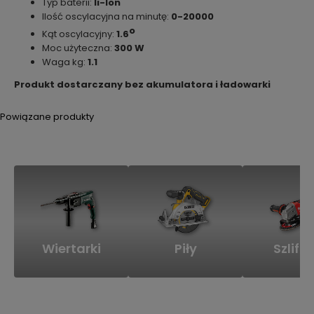
Typ baterii:
li-lon
Ilość oscylacyjna na minutę:
0-20000
o
Kąt oscylacyjny:
1.6
Moc użyteczna:
300 W
Waga
kg:
1.1
Produkt dostarczany bez akumulatora i ładowarki
Powiązane produkty
Wiertarki
Piły
Szlifie