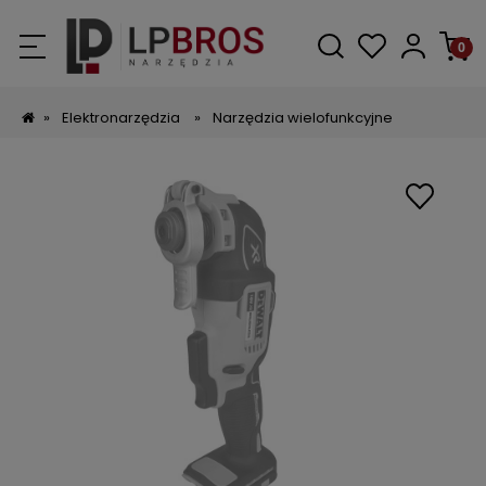
»
Elektronarzędzia
»
Narzędzia wielofunkcyjne