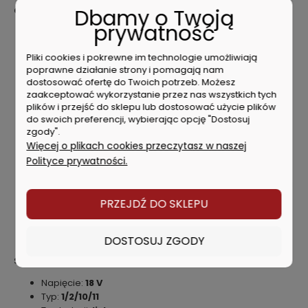
Dbamy o Twoją
Charakterystyka produktu
prywatność
Bezszczotkowy silnik
: DEWALT DCS355 jest
wyposażony w silnik bezszczotkowy, co zapewnia
Pliki cookies i pokrewne im technologie umożliwiają
dłuższą żywotność narzędzia, lepszą wydajność i mniej
poprawne działanie strony i pomagają nam
wymagań konserwacyjnych w porównaniu do
dostosować ofertę do Twoich potrzeb. Możesz
tradycyjnych silników szczotkowych.
zaakceptować wykorzystanie przez nas wszystkich tych
Wszechstronność
: Jako narzędzie oscylacyjne,
plików i przejść do sklepu lub dostosować użycie plików
pozwala na wykonywanie wielu zadań, takich jak cięcie,
do swoich preferencji, wybierając opcję "Dostosuj
szlifowanie czy skrobanie, dzięki możliwości
zgody".
zamocowania różnych końcówek.
Więcej o plikach cookies przeczytasz w naszej
System akumulatorów 20V MAX
: Urządzenie jest
Polityce prywatności.
częścią ekosystemu akumulatorów DEWALT 20V MAX, co
oznacza, że można je używać z różnymi akumulatorami i
narzędziami tej samej platformy.
PRZEJDŹ DO SKLEPU
Szybka wymiana akcesoriów
: DCS355 oferuje system
szybkiej wymiany końcówek bez użycia narzędzi, co
czyni proces zmiany akcesoriów prostym i szybkim.
DOSTOSUJ ZGODY
Specyfikacja techniczna
Napięcie:
18 V
Typ:
1/2/10/11