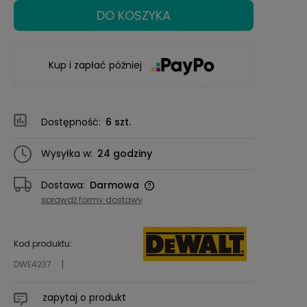
DO KOSZYKA
Kup i zapłać później
Dostępność:
6 szt.
Wysyłka w:
24 godziny
Dostawa:
Darmowa
Cena nie zawiera ewentualnych kosztów
sprawdź formy dostawy
płatności
Kod produktu:
DWE4237
zapytaj o produkt