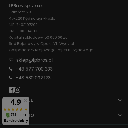
LPBros sp. z o.o.
Damrota 28
47-220 Kędzierzyn-Koźle
NIP: 7492107203
KRS: 0001014318
Kapitał zakładowy: 50 000,00 ZŁ
Sąd Rejonowy w Opolu, VIII Wydział
Gospodarczy Krajowego Rejestru Sądowego
sklep@lpbros.pl
+48 577 700 333
+48 530 032 123
INFORMACJE
MOJE KONTO